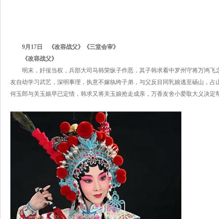
9月17日 《改容战父》《三堂会审》
《改容战父》
明末，奸佞当权，兵部大司马韩荣纵子作恶，其子韩求看中罗州守将万鸿飞
友自幼学习武艺，深明事理，执意不嫁纨绔子弟，与父反目同乳娘逃至砀山，占山
何玉郎与关玉娘早已定情，韩求又将关玉娘抢走成亲，万香友舍小爱取大义决定