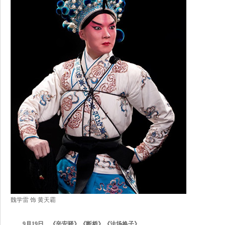
魏学雷 饰 黄天霸
9月19日 《辛安驿》《断桥》《法场换子》