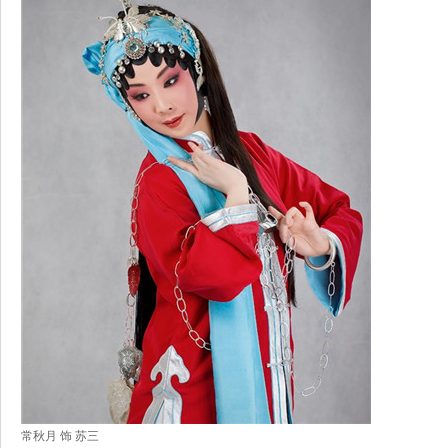
常秋月 饰 苏三