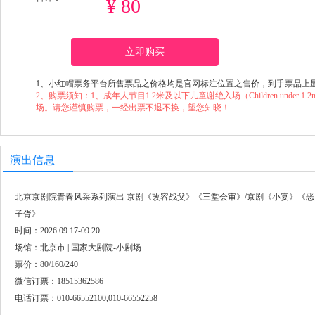
¥ 80
立即购买
1、小红帽票务平台所售票品之价格均是官网标注位置之售价，到手票品上
2、购票须知：1、成年人节目1.2米及以下儿童谢绝入场（Children under 1.2m will not
场。请您谨慎购票，一经出票不退不换，望您知晓！
演出信息
北京京剧院青春风采系列演出 京剧《改容战父》《三堂会审》/京剧《小宴》《恶
子胥》
时间：2026.09.17-09.20
场馆：北京市 | 国家大剧院-小剧场
票价：80/160/240
微信订票：18515362586
电话订票：010-66552100,010-66552258