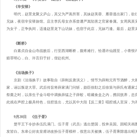
《辛安驿》
明代，赵景龙聚义庐山，其父为严嵩所害，其妹赵美蓉、雁蓉逃出家门，欲
兄妹，夜宿辛安驿旅馆。店主李氏母女亦系曾遭严嵩陷害之官家眷属。女周凤英
为女子，正争执间，适逢赵景龙下山访妹，也宿于此店，兄妹巧逢。最后，赵景
《断桥》
白素贞自金山寺战败后，行至西湖断桥，腹疼难行。恰遇许仙踵至，小青恨
赔罪明心，白、许言归于好，偕赴杭州。
《法场换子》
京剧《法场换子》故事取自《薛刚反唐演义》。情节为薛刚元宵节酒醉，大
家，诬以叛逆大罪。武后传旨将薛家满门问斩，勋臣徐勣之后徐策与薛氏有通家
祭奠之时，以亲生子金斗暗中调换薛猛之子薛蛟，暗藏食盒之内，携回抚养，忠
此戏在声腔上极具特色，佳腔迭出，尤以其中大段【反二黄】唱腔感人至深，为
9月20日 《伍子胥》
楚平王下令抄杀伍氏满门。伍子胥（武员）逃出楚国，投奔吴国。因昭关画
发皆白。东皋公好友皇甫讷改扮伍子胥模样，假意出关被擒，伍子胥乘隙逃出昭