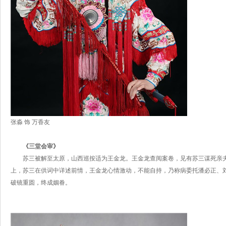
张淼 饰 万香友
《三堂会审》
苏三被解至太原，山西巡按适为王金龙。王金龙查阅案卷，见有苏三谋死亲
上，苏三在供词中详述前情，王金龙心情激动，不能自持，乃称病委托潘必正、
破镜重圆，终成姻眷。