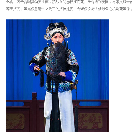
乞食，因子胥嘱其勿要泄露，浣纱女明志投江而死。子胥逃到吴国，与孝义双全
荐于姬光。姬光假意请自立为王的姬僚赴宴，专诸假扮厨夫借献鱼之机刺死姬僚