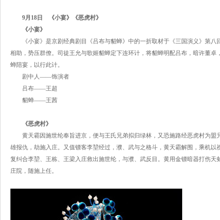
9月18日
《小宴》《恶虎村》
《小宴》
《小宴》是京剧经典剧目《吕布与貂蝉》中的一折取材于《三国演义》第八回
相助，势压群僚。司徒王允与歌姬貂蝉定下连环计，将貂蝉明配吕布，暗许董卓
蝉陪宴，以行此计。
剧中人——饰演者
吕布——王超
貂蝉——王茜
《恶虎村》
黄天霸因施世纶奉旨进京，便与王氏兄弟拟归绿林，又恐施路经恶虎村为盟
雄报仇，劫施入庄。又值镖客李堃经过，濮、武与之格斗，黄天霸解围，乘机以
复纠合李堃、王栋、王梁入庄救出施世纶，与濮、武反目。黄用金镖暗器打伤天
庄院，随施上任。