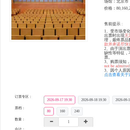
场馆：北京市 
价格：80,160,
售前提示 :
1、受市场变
出票时出现
无
理，最终票品
款并承诺尽快
2、由于演出
缺性等特征，
票。
3、购票须知
not be admitted
3、因个人原
点击查看关于
订票专区：
2026-09-17 19:30
2026-09-18 19:30
2026-09-1
票档：
80
160
240
数量：
合计：