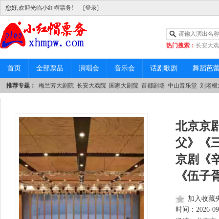
您好,欢迎光临小红帽票务!
[登录]
热门搜索：
长安大戏
|
中山音乐堂
首页
全部票品
演唱会
音乐会
话剧歌剧
舞蹈芭
推荐专题：
梅兰芳大剧院
长安大戏院
国家大剧院
首都剧场
中山音乐堂
刘老根
北京京
父》《
京剧《
《伍子
加入收藏
时间：
2026-09