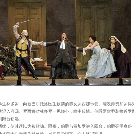
学生林多罗，向被巴尔托洛医生软禁的养女罗西娜示爱。理发师费加罗得
兵混入府邸。罗西娜对林多罗一见倾心，暗中传情。伯爵两次乔装接近罗
到阳台钥匙。
西娜，使其误以为被欺骗。雨夜，伯爵与费加罗潜入阳台，伯爵亮明身份
托洛带士兵赶来为时已晚，只得接受现实，众人终得圆满。