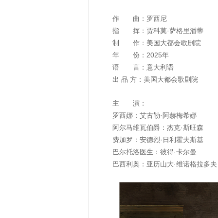
作
曲：罗西尼
指
挥：贾科莫·萨格里潘蒂‌
制
作：美国大都会歌剧院
年
份：2025年
语
言：意大利语
出 品 方：美国大都会歌剧院
主
演：
罗西娜：艾古勒·阿赫梅希娜
阿尔马维瓦伯爵：杰克·斯旺森
费加罗：安德烈·日利霍夫斯基
巴尔托洛医生：彼得·卡尔曼
巴西利奥：亚历山大·维诺格拉多夫