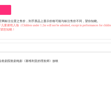
官网标注位置之售价，到手票品上显示价格可能与标注售价不同，望你知晓。
ildren under 1.2m will not be admitted, except in performances 
，望您知晓！
会歌剧院歌剧电影《塞维利亚的理发师》放映