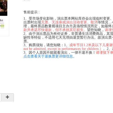
售前提示 :
1、受市场变化影响，演出票本网站库存会出现临时变更
出票时出现
无票、无连座或演出活动变更、取消
等情况，
理，最终票品数量视项目主办方及场馆情况而定，如最终
款并承诺尽快退款，但不承担其它损失。
望您知晓，
请谨
2、由于演出票品为有价证券，非普通生活消费商品，其
缺性等特征，不适用七天无理由退货暂行办法。故演出票
票。
3、购票须知，请您知晓：1、
成年节目1.2米及以下儿童谢绝入场（C
not be admitted, except in performances for children.）
。2
3、因个人原因不能观看演出，一律不退不换！
请谨慎下
点击查看关于退换票更详细信息。