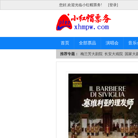
您好,欢迎光临小红帽票务!
[登录]
首页
全部票品
演唱会
音乐
推荐专题：
梅兰芳大剧院
长安大戏院
国家大