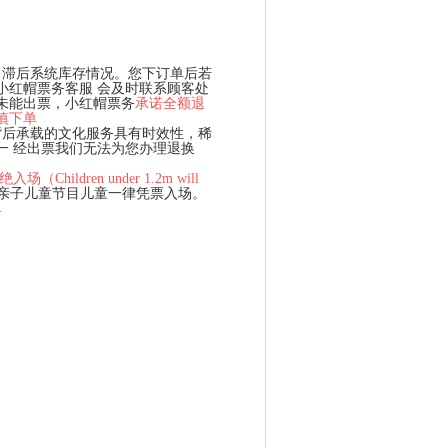
、滞后系统库存情况。您下订单后若
小红帽票务客服 会及时联系顾客处
未能出票，小红帽票务
承诺全额退
慎下单
背后承载的文化服务具有时效性，稀
一 经出票我们无法为您办理退换
hildren under 1.2m will
、亲子儿童节目儿童一律凭票入场。
单