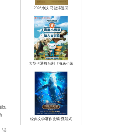
2026搀扶·马健涛巡回
大型卡通舞台剧《海底小纵
知医
西
经典文学著作改编·沉浸式
，误