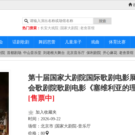
热门搜索：
长安大戏院
|
国家大剧院
|
老舍茶馆
|
中山音乐堂
会
话剧歌剧
舞蹈芭蕾
儿童亲子
戏曲
体育比赛
剧院
首都剧场
中山音乐堂
刘老根大舞台
北京音乐厅
保利剧院
开心麻花
老舍茶馆
第十届国家大剧院国际歌剧电影
会歌剧院歌剧电影《塞维利亚的
[售票中]
加入收藏夹
时间：
2026-09-22
场馆：北京市 |
国家大剧院-音乐厅
价格：80