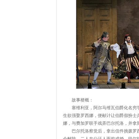
故事梗概：
塞维利亚，阿尔马维瓦伯爵化名穷
生欲强娶罗西娜，便献计让伯爵假扮士
娜，与费加罗联手戏弄巴尔托洛，并拿
巴尔托洛察觉后，拿出信件挑拨罗
会解除。二人在公证人面前成婚，巴尔