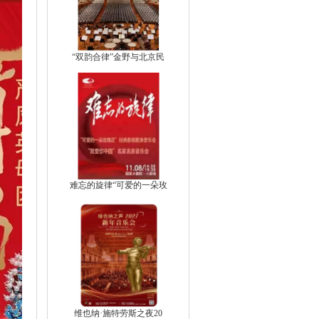
“双韵合律”金野与北京民
难忘的旋律“可爱的一朵玫
维也纳·施特劳斯之夜20