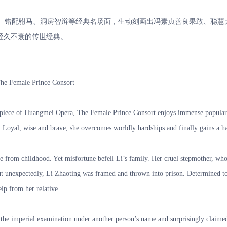
错配驸马、洞房智辩等经典名场面，生动刻画出冯素贞善良果敢、聪慧
经久不衰的传世经典。
he Female Prince Consort
ce of Huangmei Opera, The Female Prince Consort enjoys immense popularity am
 Loyal, wise and brave, she overcomes worldly hardships and finally gains a h
from childhood. Yet misfortune befell Li’s family. Her cruel stepmother, who 
but unexpectedly, Li Zhaoting was framed and thrown into prison. Determined to 
elp from her relative.
he imperial examination under another person’s name and surprisingly claimed th