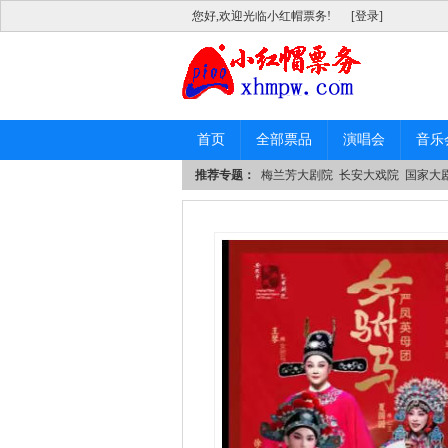
您好,欢迎光临小红帽票务!
[登录]
首页
全部票品
演唱会
音乐
推荐专题：
梅兰芳大剧院
长安大戏院
国家大