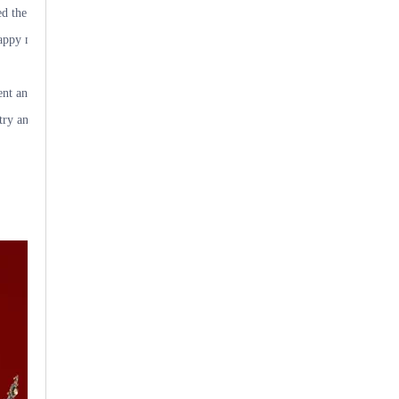
 the princess. Eventually, the truth came to light. Moved by their sincere
py match was also settled, bringing two blissful marriages to fruition.
nt and the wise debate on wedding night, the opera vividly portrays Feng Suz
rtistry and tender human warmth. Praised and passed down through generations, it