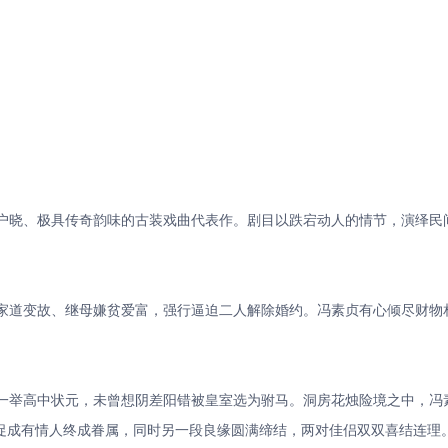
晓、极具传奇韵味的古装戏曲代表作。剧目以跌宕动人的情节，演绎民
道变故、继母嫌贫爱富，强行逼迫二人解除婚约。冯素贞有心倾尽财物
举高中状元，未曾想阴差阳错被皇室选为驸马。洞房花烛险境之中，冯
促成有情人终成眷属，同时另一段良缘圆满缔结，两对佳侣双双喜结连理