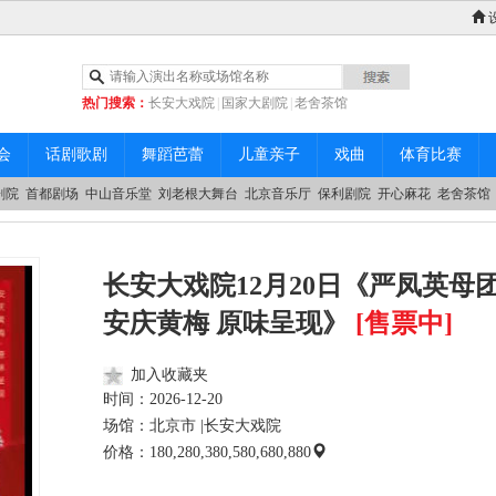
热门搜索：
长安大戏院
|
国家大剧院
|
老舍茶馆
|
中山音乐堂
会
话剧歌剧
舞蹈芭蕾
儿童亲子
戏曲
体育比赛
剧院
首都剧场
中山音乐堂
刘老根大舞台
北京音乐厅
保利剧院
开心麻花
老舍茶馆
长安大戏院12月20日《严凤英母团
安庆黄梅 原味呈现》
[售票中]
加入收藏夹
时间：
2026-12-20
场馆：北京市 |
长安大戏院
价格：180,280,380,580,680,880