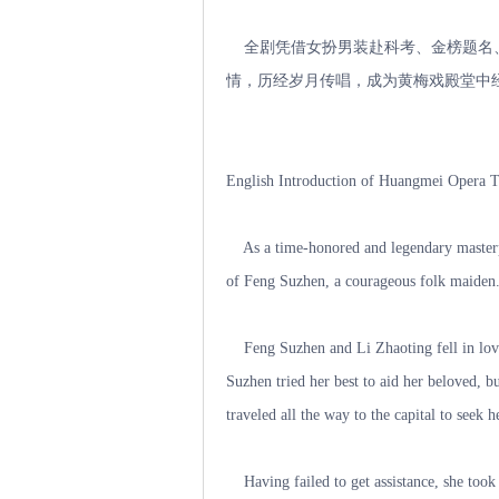
全剧凭借女扮男装赴科考、金榜题名、
情，历经岁月传唱，成为黄梅戏殿堂中
English Introduction of Huangmei Opera T
As a time-honored and legendary masterpie
of Feng Suzhen, a courageous folk maiden.
Feng Suzhen and Li Zhaoting fell in love 
Suzhen tried her best to aid her beloved, 
traveled all the way to the capital to seek h
Having failed to get assistance, she took t