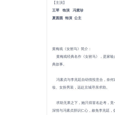
【主演】
王琴 饰演 冯素珍
夏圆圆 饰演 公主
黄梅戏《女驸马》简介：
黄梅戏经典名作《女驸马》，是家喻户
典故事。
冯素贞与李兆廷自幼情投意合，奈何家
妆、女扮男装，远赴京城寻亲求助。
求助无果之下，她只得冒名赴考，竟一
深情与冯素贞胆识仁心，赦免李兆廷，