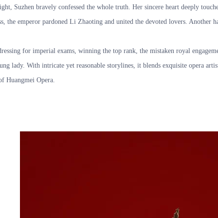
ght, Suzhen bravely confessed the whole truth. Her sincere heart deeply touched
s, the emperor pardoned Li Zhaoting and united the devoted lovers. Another hap
ressing for imperial exams, winning the top rank, the mistaken royal engageme
young lady. With intricate yet reasonable storylines, it blends exquisite opera a
m of Huangmei Opera.