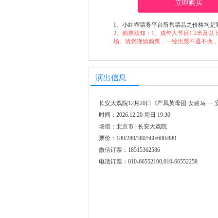
立即购买
1、小红帽票务平台所售票品之价格均是
2、购票须知：1、成年人节目1.2米及以下儿童谢绝入场（Ch
场。请您谨慎购票，一经出票不退不换
演出信息
长安大戏院12月20日《严凤英母团·女驸马 —
时间：2026.12.20 周日 19:30
场馆：北京市 | 长安大戏院
票价：180/280/380/580/680/880
微信订票：18515362586
电话订票：010-66552100,010-66552258