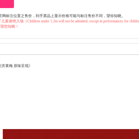
官网标注位置之售价，到手票品上显示价格可能与标注售价不同，望你知晓。
ildren under 1.2m will not be admitted, except in performances 
，望您知晓！
 安庆黄梅 原味呈现》