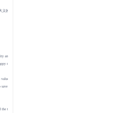
大义的少女形象，剧情曲折精巧、情理兼备，兼具戏曲艺术美感与家国温
ong audiences. With dramatic and captivating plots, it tells the timeless t
appy marriage.
valued wealth over virtue, forced the young couple to break their engagement
save him, she discarded her feminine attire, disguised herself as a man and
e top title. By a strange twist of fate, she was chosen as the royal prince