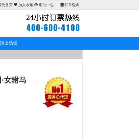
设为首页
加入收藏
帮助中心
订单查询
演出场馆
·女驸马 —