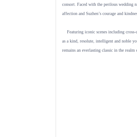
consort. Faced with the perilous wedding ni
affection and Suzhen’s courage and kindnes
Featuring iconic scenes including cross-d
as a kind, resolute, intelligent and noble 
remains an everlasting classic in the real