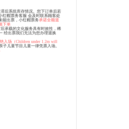
、滞后系统库存情况。您下订单后若
小红帽票务客服 会及时联系顾客处
未能出票，小红帽票务
承诺全额退
慎下单
背后承载的文化服务具有时效性，稀
一 经出票我们无法为您办理退换
hildren under 1.2m will
、亲子儿童节目儿童一律凭票入场。
单