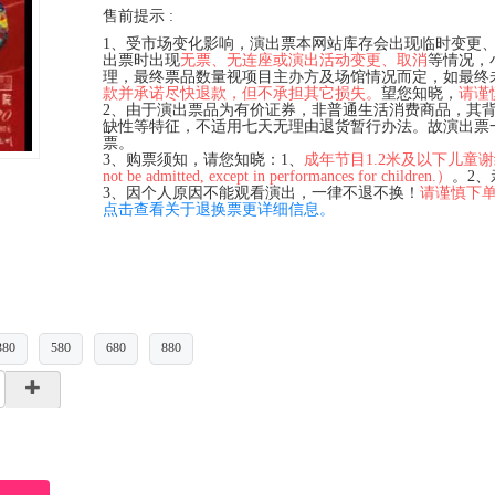
售前提示 :
1、受市场变化影响，演出票本网站库存会出现临时变更
出票时出现
无票、无连座或演出活动变更、取消
等情况，
理，最终票品数量视项目主办方及场馆情况而定，如最终
款并承诺尽快退款，但不承担其它损失。
望您知晓，
请谨
2、由于演出票品为有价证券，非普通生活消费商品，其
缺性等特征，不适用七天无理由退货暂行办法。故演出票
票。
3、购票须知，请您知晓：1、
成年节目1.2米及以下儿童谢绝入场（C
not be admitted, except in performances for children.）
。2
3、因个人原因不能观看演出，一律不退不换！
请谨慎下
点击查看关于退换票更详细信息。
380
580
680
880