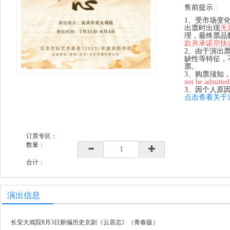
售前提示 :
1、受市场变
出票时出现
无
理，最终票品
款并承诺尽快
2、由于演出
缺性等特征，
票。
3、购票须知
not be admitted
3、因个人原
点击查看关于
订票专区：
数量：
合计：
演出信息
长安大戏院8月3日新编历史京剧《云居志》（青春版）