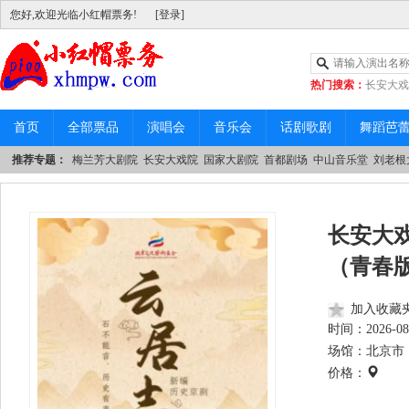
您好,欢迎光临小红帽票务!
[登录]
热门搜索：
长安大戏
|
中山音乐堂
首页
全部票品
演唱会
音乐会
话剧歌剧
舞蹈芭
推荐专题：
梅兰芳大剧院
长安大戏院
国家大剧院
首都剧场
中山音乐堂
刘老根
长安大
（青春
加入收藏
时间：
2026-08
场馆：北京市 
价格：