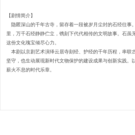
【剧情简介】
隐匿深山的千年古寺，留存着一段被岁月尘封的石经往事。
里，万千石经静静伫立，镌刻下代代相传的文明故事。石虽
这份文化瑰宝倾尽心力。
本剧以京剧艺术演绎云居寺刻经、护经的千年历程，串联古
坚守，也生动展现新时代文物保护的建设成果与创新实践。
薪火不息的时代乐章。