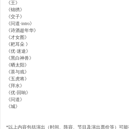
《王》
《锦绣》
《交子》
《问道·intro》
《诗酒趁年华》
《才女图》
《耙耳朵 》
《优·迷途》
《黑白神兽》
《晒太阳》
《茶与戏》
《五虎将》
《拜水》
《优·回响》
《问道》
《城》
*以上内容包括演出（时间、阵容、节目及演出票价等）可