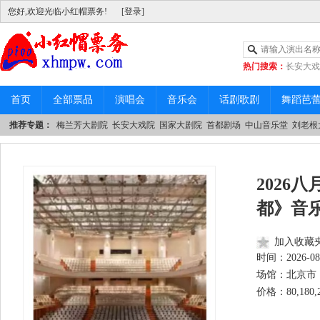
您好,欢迎光临小红帽票务!
[登录]
热门搜索：
长安大戏
|
中山音乐堂
首页
全部票品
演唱会
音乐会
话剧歌剧
舞蹈芭
推荐专题：
梅兰芳大剧院
长安大戏院
国家大剧院
首都剧场
中山音乐堂
刘老根
2026
都》音
加入收藏
时间：
2026-08
场馆：北京市 
价格：80,180,26