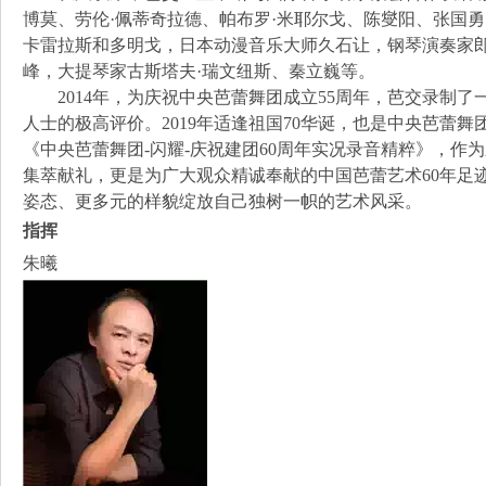
博莫、劳伦·佩蒂奇拉德、帕布罗·米耶尔戈、陈燮阳、张国
卡雷拉斯和多明戈，日本动漫音乐大师久石让，钢琴演奏家
峰，大提琴家古斯塔夫·瑞文纽斯、秦立巍等。
2014年，为庆祝中央芭蕾舞团成立55周年，芭交录制了
人士的极高评价。2019年适逢祖国70华诞，也是中央芭蕾舞团
《中央芭蕾舞团-闪耀-庆祝建团60周年实况录音精粹》，作
集萃献礼，更是为广大观众精诚奉献的中国芭蕾艺术60年足
姿态、更多元的样貌绽放自己独树一帜的艺术风采。
指挥
朱曦