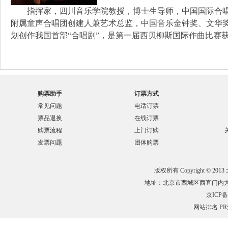
指挥家，四川音乐学院教授，博士生导师，中国国际合唱
附属童声合唱团创建人兼艺术总监，中国音乐金钟奖、文华
划创作我国首部“合唱剧”，是第一届西贝柳斯国际作曲比赛获奖
购票助手
订票方式
常见问题
电话订票
票品退换
在线订票
购票流程
上门订购
发票问题
团体购票
版权所有 Copyright © 201
地址：北京市西城区西直门内大街132
京ICP备0
网站排名
P