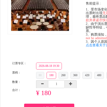
售前提示 :
1、受市场变
出票时出现
无
理，最终票品
款并承诺尽快
2、由于演出
缺性等特征，
票。
3、购票须知
not be admitted
3、因个人原
点击查看关于
订票专区：
2026-08-18 19:30
票档：
80
180
260
360
420
480
数量：
合计：
¥ 180