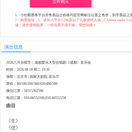
立即购买
1、小红帽票务平台所售票品之价格均是官网标注位置之售价，到手票品上
2、购票须知：1、成年人节目1.2米及以下儿童谢绝入场（Children under 1.2m will not
场。请您谨慎购票，一经出票不退不换，望您知晓！
演出信息
2026八月合唱节：成都爱乐大型合唱剧《成都》音乐会
时间：2026.08.18 周二 19:30
场馆：北京市 | 国家大剧院-音乐厅
票价：80/180/260/360/420/480/580
微信订票：18515362586
电话订票：010-66552100,010-66552258
曲目
《生》
《优》