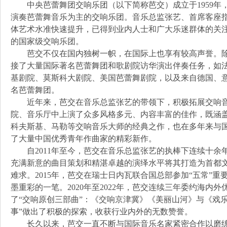
中央芭蕾舞团交响乐团（以下简称芭交）成立于1959年
演奏芭蕾舞音乐为主的交响乐团。音乐总监张艺、首席客座
体艺术水准快速提升，已得到业内人士和广大乐迷群体的关
的国家级交响乐团。
芭交不仅在国内独树一帜，在国际上也享有较高声誉。除
接了大量国际著名芭蕾舞团和歌剧院访华演出伴奏任务，如
基剧院、莫斯科大剧院、美国芭蕾舞剧院，以及来自德国、
名芭蕾舞团。
近年来，芭交在音乐总监张艺的带领下，积极拓展交响音
院、音乐厅中上演了众多风格多元、内容丰富的佳作，既涵
科夫斯基、马勒等交响音乐大师的经典之作，也在多年来与国
了大量中国优秀青年作曲家的精彩新作。
自2011年至今，芭交在音乐总监张艺的执棒下连续十余年
充满新意的曲目策划和精湛卓越的演绎水平将其打造为首都
难求。2015年，芭交在瑞士日内瓦联合国总部参加“五常”
墨重彩的一笔。2020年至2022年，芭交连续三年委约海内
了“交响原创三部曲”：《交响京津冀》《美丽山河》与《戏
事”做出了积极的探索，收获行业内外的无数赞誉。
长久以来，芭交一直不断与国际音乐名家紧密合作以磨练