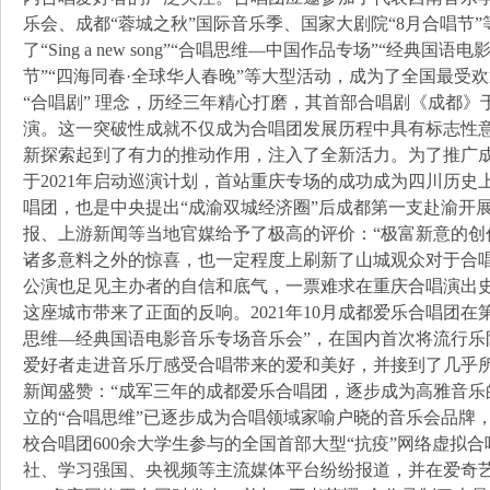
乐会、成都“蓉城之秋”国际音乐季、国家大剧院“8月合唱节
了“Sing a new song”“合唱思维—中国作品专场”“经典
节”“四海同春·全球华人春晚”等大型活动，成为了全国最受
“合唱剧” 理念，历经三年精心打磨，其首部合唱剧《成都》于
演。这一突破性成就不仅成为合唱团发展历程中具有标志性
新探索起到了有力的推动作用，注入了全新活力。为了推广
于2021年启动巡演计划，首站重庆专场的成功成为四川历
唱团，也是中央提出“成渝双城经济圈”后成都第一支赴渝开
报、上游新闻等当地官媒给予了极高的评价：“极富新意的创
诸多意料之外的惊喜，也一定程度上刷新了山城观众对于合唱
公演也足见主办者的自信和底气，一票难求在重庆合唱演出史
这座城市带来了正面的反响。2021年10月成都爱乐合唱团在
思维—经典国语电影音乐专场音乐会”，在国内首次将流行乐
爱好者走进音乐厅感受合唱带来的爱和美好，并接到了几乎
新闻盛赞：“成军三年的成都爱乐合唱团，逐步成为高雅音乐
立的“合唱思维”已逐步成为合唱领域家喻户晓的音乐会品牌
校合唱团600余大学生参与的全国首部大型“抗疫”网络虚拟
社、学习强国、央视频等主流媒体平台纷纷报道，并在爱奇艺、腾讯