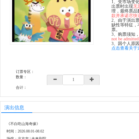
1、受市场变
出票时出现
无
理，最终票品
款并承诺尽快
2、由于演出
缺性等特征，
票。
3、购票须知
not be admitted
3、因个人原
点击查看关于
订票专区：
数量：
合计：
演出信息
《不白吃山海奇缘》
时间：2026.08.01-08.02
场馆：北京市 | 未来剧院