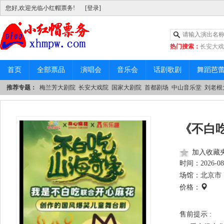
您好,欢迎光临小红帽票务!
[登录]
热门搜索：
长安大戏
|
中山音乐堂
首页
全部票品
演唱会
音乐会
话剧歌剧
舞蹈芭
推荐专题：
梅兰芳大剧院
长安大戏院
国家大剧院
首都剧场
中山音乐堂
刘老根
《不白
加入收藏
时间：
2026-08
场馆：北京市 
价格：
售前提示 :