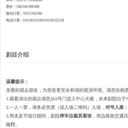
票价：100/240/360/480
微信订票：18515362586
电话订票：010-66552100,010-66552258
剧目介绍
温馨提示
：
亲爱的观众朋友，为营造更安全和谐的观演环境。请您在购
1.观看演出的观众请您从6号门进入中心大楼，未来剧院位于
2.一人一票，请务必凭票（或入场二维码）入场，
对号入座
3.周末及节假日期间，剧院
停车位极其紧张
，周边路面交通
出行
。