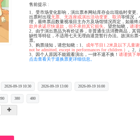
售前提示 :
1、受市场变化影响，演出票本网站库存会出现临时变更
出票时出现
无票、无连座或演出活动变更、取消
等情况，
理，最终票品数量视项目主办方及场馆情况而定，如最终
款并承诺尽快退款，但不承担其它损失。
望您知晓，
请谨
2、由于演出票品为有价证券，非普通生活消费商品，其
缺性等特征，不适用七天无理由退货暂行办法。故演出票
票。
3、购票须知，请您知晓：1、
成年节目1.2米及以下儿童谢绝入场（C
not be admitted, except in performances for children.）
。2
3、因个人原因不能观看演出，一律不退不换！
请谨慎下
点击查看关于退换票更详细信息。
2026-09-19 10:30
2026-09-19 13:00
2026-09-19 16:00
280
380
480