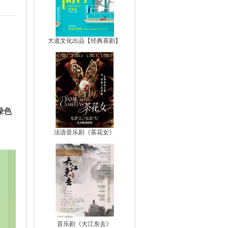
大道文化出品【经典喜剧】
绿色
法语音乐剧《茶花女》
音乐剧《大江东去》