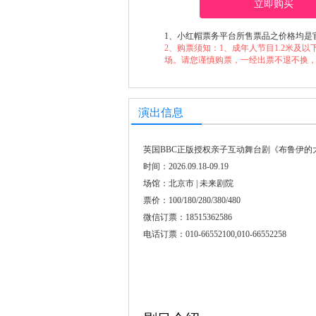
立即购买
1、小红帽票务平台所售票品之价格均是
2、购票须知：1、成年人节目1.2米及以下儿童谢绝入场（Ch
场。请您谨慎购票，一经出票不退不换
演出信息
英国BBC正版授权亲子互动舞台剧《布鲁伊的
时间：2026.09.18-09.19
场馆：北京市 | 未来剧院
票价：100/180/280/380/480
微信订票：18515362586
电话订票：010-66552100,010-66552258