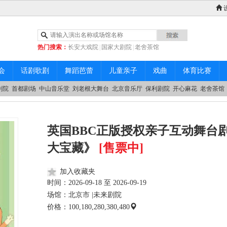
热门搜索：
长安大戏院
|
国家大剧院
|
老舍茶馆
|
中山音乐堂
会
话剧歌剧
舞蹈芭蕾
儿童亲子
戏曲
体育比赛
剧院
首都剧场
中山音乐堂
刘老根大舞台
北京音乐厅
保利剧院
开心麻花
老舍茶馆
英国BBC正版授权亲子互动舞台
大宝藏》
[售票中]
加入收藏夹
时间：
2026-09-18 至 2026-09-19
场馆：北京市 |
未来剧院
价格：100,180,280,380,480