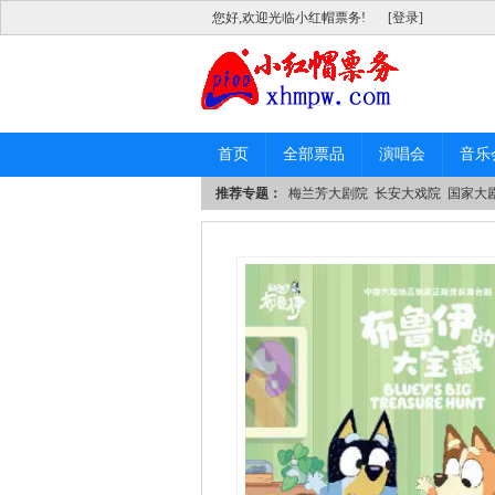
您好,欢迎光临小红帽票务!
[登录]
首页
全部票品
演唱会
音乐
推荐专题：
梅兰芳大剧院
长安大戏院
国家大