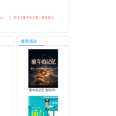
for children.）。2、亲子儿童节目儿童一律凭票入
推荐演出
“童年的记忆”献给90、