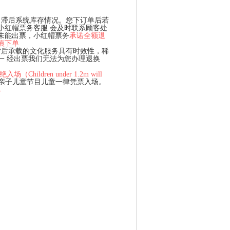
、滞后系统库存情况。您下订单后若
小红帽票务客服 会及时联系顾客处
未能出票，小红帽票务
承诺全额退
慎下单
背后承载的文化服务具有时效性，稀
一 经出票我们无法为您办理退换
hildren under 1.2m will
、亲子儿童节目儿童一律凭票入场。
单