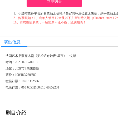
立即购买
1、小红帽票务平台所售票品之价格均是官网标注位置之售价，到手票品上
2、购票须知：1、成年人节目1.2米及以下儿童谢绝入场（Children under 1.2m will not
场。请您谨慎购票，一经出票不退不换，望您知晓！
演出信息
法国艺术启蒙魔术剧《美术馆奇妙夜·星夜》中文版
时间：2026.09.12-09.13
场馆：北京市 | 未来剧院
票价：100/180/280/380
微信订票：18515362586
电话订票：010-66552100,010-66552258
剧目介绍