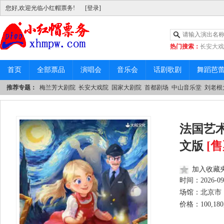
您好,欢迎光临小红帽票务!
[登录]
热门搜索：
长安大戏
|
中山音乐堂
首页
全部票品
演唱会
音乐会
话剧歌剧
舞蹈芭
推荐专题：
梅兰芳大剧院
长安大戏院
国家大剧院
首都剧场
中山音乐堂
刘老根
法国艺
文版
[
加入收藏
时间：
2026-09
场馆：北京市 
价格：100,180,