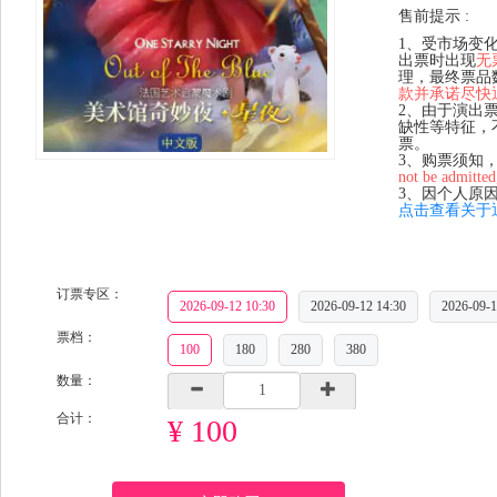
售前提示 :
1、受市场变
出票时出现
无
理，最终票品
款并承诺尽快
2、由于演出
缺性等特征，
票。
3、购票须知
not be admitted
3、因个人原
点击查看关于
订票专区：
2026-09-12 10:30
2026-09-12 14:30
2026-09-1
票档：
100
180
280
380
数量：
合计：
¥ 100