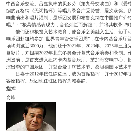
中西音乐交流。吕嘉执棒的贝多芬《第九号交响曲》和《爱格
编的瓦格纳《无词指环》等唱片录音广受赞誉、屡次获奖。历
响曲演出和唱片灌制，是乐团发展和布鲁克纳在中国推广介
唱片：“极具情感表现力，音色灿烂而辉煌”，并将其收录“布
他们还积极投入艺术教育，使音乐之美融入生活、触手可及
响乐团赴纽约参加“世界青年管弦乐团周”，在卡内基音乐厅登
场均浏览近3000万。他们还于2021年、2023年、2025
幕影片，并担纲2022年北京冬奥会开幕式音乐演奏和录制
洲巡演，是首支进入纽约卡内基音乐厅、芝加哥交响中心、
演出季的中国乐团，并登台爱丁堡艺术节、桑坦德国际艺术
吕嘉于2012年接任陈佐湟，成为首席指挥，并于2017年担任
客座指挥。乐团现任驻团指挥为赖嘉静。
指挥
俞峰