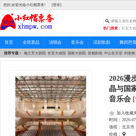
您好,欢迎光临小红帽票务!
[登录]
热门搜索：
长安大戏
|
中山音乐堂
首页
全部票品
演唱会
音乐会
话剧歌剧
舞蹈芭
推荐专题：
梅兰芳大剧院
长安大戏院
国家大剧院
首都剧场
中山音乐堂
刘老根
2026
晶与国
音乐会
加入收藏
时间：
2026-07
场馆：北京市 
价格：