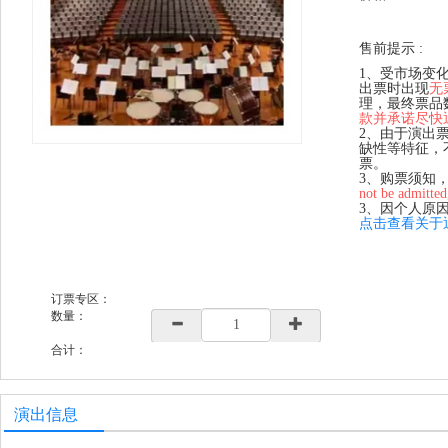
售前提示 :
1、受市场变
出票时出现
无
理，最终票品
款并承诺尽快
2、由于演出
缺性等特征，
票。
3、购票须知
not be admitted
3、因个人原
点击查看关于
订票专区：
数量：
合计：
演出信息