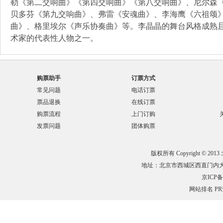
勒《第⼆交响曲》《第四交响曲》《第⼋交响曲》、尼尔森
⻉多芬《第九交响曲》、弗雷《安魂曲》、李海鹰《六祖颂
曲》、格⾥埃尔《声乐协奏曲》等。李晶晶的舞台⻛格成熟
术家的代表性⼈物之⼀。
购票助手
订票方式
常见问题
电话订票
票品退换
在线订票
购票流程
上门订购
发票问题
团体购票
版权所有 Copyright © 201
地址：北京市西城区西直门内大街132
京ICP备0
网站排名
P