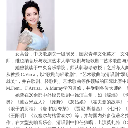
⼥⾼⾳，中央歌剧院⼀级演员，国家⻘年⽂化英才，⽂化
师，维也纳⾳乐与表演艺术⼤学“歌剧与轻歌剧”“艺术歌曲与
她曾就读于中央⾳乐学院，师从郭淑珍教授；之后考⼊奥
从教授 C.Visca，以“歌剧与轻歌剧”、“艺术歌曲与清唱剧
就奖”，并在歌剧、轻歌剧、艺术歌曲等多领域的国际⽐赛中
M.Freni、F.Araiza、A.Murray学习进修，并受到各位⼤师
她曾在20余部中外经典歌剧中饰演主⻆，如《蝙蝠》《卡
奥》《波⻄⽶亚⼈》《原野》《灰姑娘》《霍夫曼的故事》
《浪⼦的历程》《唐·帕斯夸莱》《贾尼·斯基基》《七⽇》
《王阳明》《汉塞尔与格雷泰尔》等，并与国内外多位著名
作，在⼤型交响⾳乐会、清唱剧中担任独唱，出演莫扎特《