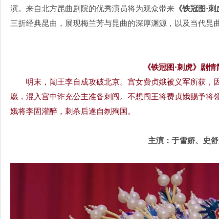
演。来自北方昆曲剧院的优秀演员将为观众带来
《铁冠图·刺
三折经典昆曲，展现梅兰芳与昆曲的深厚渊源，以及当代昆
《铁冠图·刺虎》剧情
明末，闯王李自成攻破北京。宫女费贞娥被义军所获，因
愿，混入宫中诈充公主准备刺闯。不想闯王将费贞娥赐予将领
娥将李固灌醉，刺杀后遂自刎殉国。
主演：于雪娇、史舒