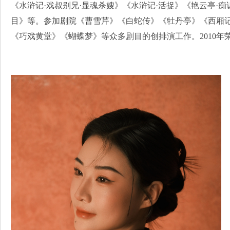
《水浒记·戏叔别兄·显魂杀嫂》《水浒记·活捉》《艳云亭·痴
目》等。参加剧院《曹雪芹》《白蛇传》《牡丹亭》《西厢
《巧戏黄堂》《蝴蝶梦》等众多剧目的创排演工作。2010年