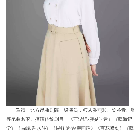
马靖，北方昆曲剧院二级演员，师从乔燕和、梁谷音、
等昆曲名家。擅演传统剧目：《西游记·胖姑学舌》《孽海记·
学》《雷峰塔·水斗》《蝴蝶梦·说亲回话》《百花赠剑》《孽