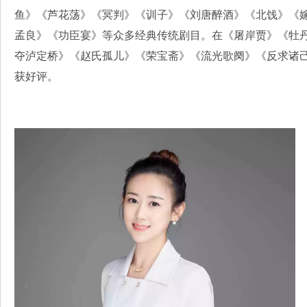
鱼》《芦花荡》《冥判》《训子》《刘唐醉酒》《北饯》《
孟良》《功臣宴》等众多经典传统剧目。在《屠岸贾》《牡
夺泸定桥》《赵氏孤儿》《荣宝斋》《流光歌阕》《反求诸
获好评。