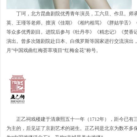
丁珂，北方昆曲剧院优秀青年演员，工六旦、作旦。师
英、王瑾等老师。擅演《佳期》《相约相骂》《胖姑学舌》
等众多优秀剧目。进院后参与《牡丹亭》《精忠记》《焚香
演出。曾多次随剧院赴日本、白俄罗斯等国家进行交流演出，广
月”中国戏曲红梅荟萃项目“红梅金花”称号。
正乙祠戏楼建于清康熙五十一年（1712年），距今已
为主的，后见证了京剧艺术的诞生。正乙祠是北京为数不多