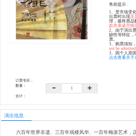
售前提示 :
1、受市场变
出票时出现
无
理，最终票品
款并承诺尽快
2、由于演出
缺性等特征，
票。
3、购票须知
not be admitted
3、因个人原
点击查看关于
订票专区：
数量：
合计：
演出信息
六百年世界非遗、三百年戏楼风华、一百年梅派艺术，