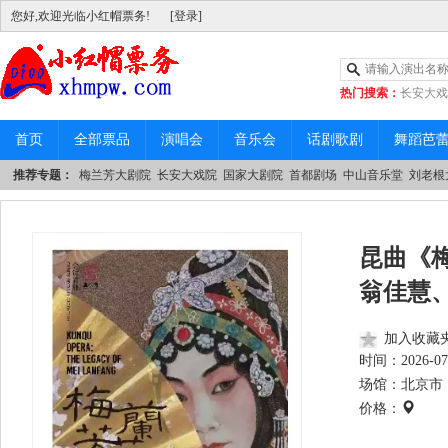
您好,欢迎光临小红帽票务!
[登录]
热门搜索：
长安大戏
|
中山音乐堂
首页
全部票品
演唱会
音乐会
话剧歌剧
舞蹈芭
推荐专题：
梅兰芳大剧院
长安大戏院
国家大剧院
首都剧场
中山音乐堂
刘老根
昆曲《
翁佳慧
加入收藏
时间：
2026-07
场馆：北京市 
价格：