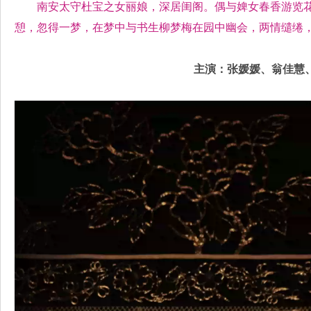
南安太守杜宝之女丽娘，深居闺阁。偶与婢女春香游览
憩，忽得一梦，在梦中与书生柳梦梅在园中幽会，两情缱绻
主演：张媛媛、翁佳慧