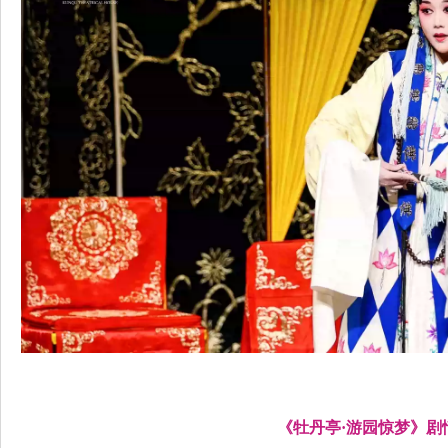
《牡丹亭·游园惊梦》剧