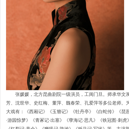
张媛媛，北方昆曲剧院一级演员，工闺门旦。师承华文
芳、沈世华、史红梅、董萍、魏春荣、孔爱萍等多位老师。
大戏有：《西厢记》《玉簪记》《牡丹亭》《白蛇传》《琵
·游园惊梦》《青冢记·出塞》《孽海记·思凡》《铁冠图·刺虎
《红梨记·亭会》《狮吼记·跪池》《贩马记·写状》等，主