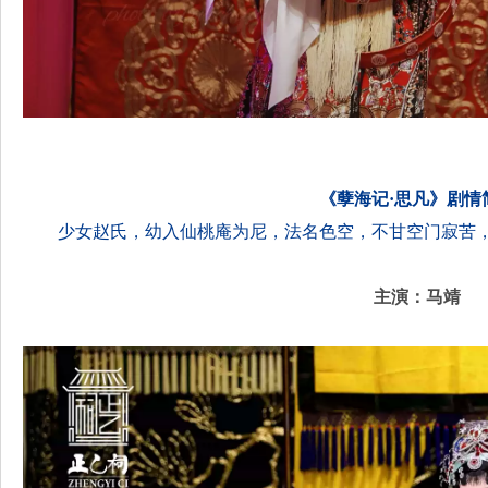
《孽海记·思凡》剧情
少女赵氏，幼入仙桃庵为尼，法名色空，不甘空门寂苦
主演：马靖