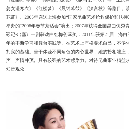
姜女送寒衣》《红楼梦》《晨钟暮鼓》《汉宫秋》等剧目。
花证》。2005年选送上海参加“国家昆曲艺术抢救保护和扶持工
举办的“2006年春节茶话会”演出；2007年获得全国昆曲优秀
冢记•出塞》一剧获戏曲红梅荟萃奖；2011年获第21届上
年的不断学习和舞台实践等、在艺术上严格要求自己，不倦
扎实的基础。善于体验不同角色的内心世界，她的扮相端庄
声，声情并茂。具有较强的艺术感染力。对待昆曲事业精益
知音观众。