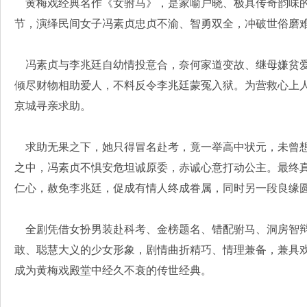
黄梅戏经典名作《女驸马》，是家喻户晓、极具传奇韵味的
节，演绎民间女子冯素贞忠贞不渝、智勇双全，冲破世俗磨
冯素贞与李兆廷自幼情投意合，奈何家道变故、继母嫌贫爱
倾尽财物相助爱人，不料反令李兆廷蒙冤入狱。为营救心上
京城寻亲求助。
求助无果之下，她只得冒名赴考，竟一举高中状元，未曾想
之中，冯素贞不惧安危坦诚原委，赤诚心意打动公主。最终
仁心，赦免李兆廷，促成有情人终成眷属，同时另一段良缘
全剧凭借女扮男装赴科考、金榜题名、错配驸马、洞房智辩
敢、聪慧大义的少女形象，剧情曲折精巧、情理兼备，兼具
成为黄梅戏殿堂中经久不衰的传世经典。