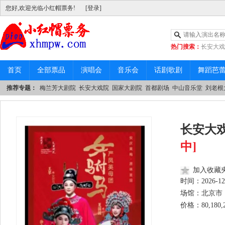
您好,欢迎光临小红帽票务!
[登录]
热门搜索：
长安大戏
|
中山音乐堂
首页
全部票品
演唱会
音乐会
话剧歌剧
舞蹈芭
推荐专题：
梅兰芳大剧院
长安大戏院
国家大剧院
首都剧场
中山音乐堂
刘老根
长安大戏
中]
加入收藏
时间：
2026-12
场馆：北京市 
价格：80,180,28