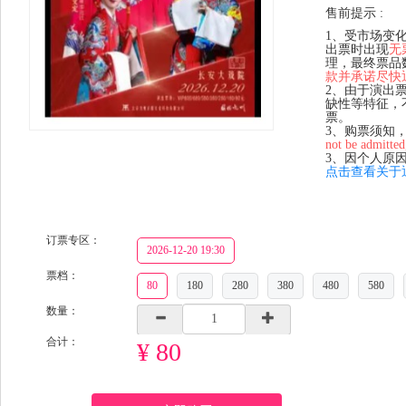
售前提示 :
1、受市场变
出票时出现
无
理，最终票品
款并承诺尽快
2、由于演出
缺性等特征，
票。
3、购票须知
not be admitted
3、因个人原
点击查看关于
订票专区：
2026-12-20 19:30
票档：
80
180
280
380
480
580
数量：
合计：
¥ 80