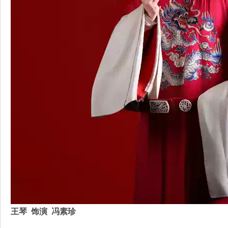
王琴 饰演 冯素珍