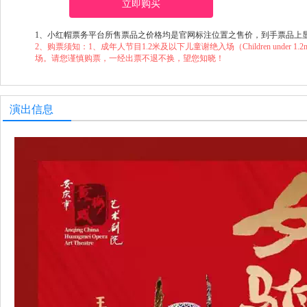
立即购买
1、小红帽票务平台所售票品之价格均是官网标注位置之售价，到手票品上
2、购票须知：1、成年人节目1.2米及以下儿童谢绝入场（Children under 1.2m will not
场。请您谨慎购票，一经出票不退不换，望您知晓！
演出信息