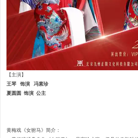
【主演】
王琴 饰演 冯素珍
夏圆圆 饰演 公主
黄梅戏《女驸马》简介：