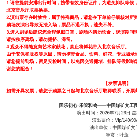
1.请您提前安排出行时间，携带有效身份证件，为避免排队等候
北京音乐厅取票换票。
2.演出票存在时效性，属于特殊商品，请您在下单前仔细核对所
购场次演出导致无法入场，票品不退不换，遗失不补。
3.进入剧场后建议您全程佩戴口罩，剧场内请勿饮食，观演期间
请按秩序离场，请勿拥挤、滞留。
4.观众不得随意向艺术家献花，禁止将鲜花带入北京音乐厅。
由于安保和版权等原因，请勿携带食品、饮料、鲜花、专业摄录
请您提前到场，留足安检时间，以免因交通拥堵、排队等候影响
谢您的配合！
【发票说明】
如需开具发票，请您于购票之日起与北京音乐厅取得联系，开票
国乐初心·乐管和鸣——中国煤矿文工
演出时间：2026年7月26日 星期
演出票价：Vip/149/99/
演出单位：中国煤矿文
导赏：叶蓬