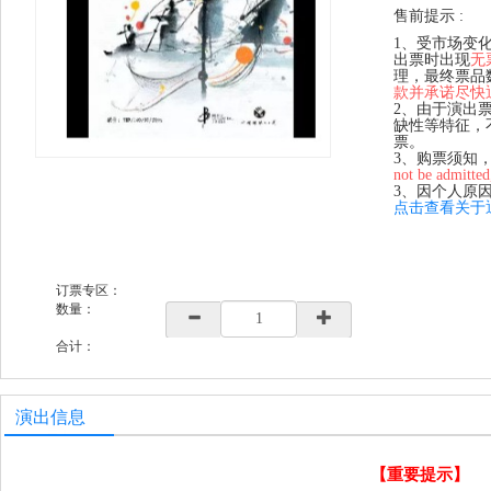
售前提示 :
1、受市场变
出票时出现
无
理，最终票品
款并承诺尽快
2、由于演出
缺性等特征，
票。
3、购票须知
not be admitted
3、因个人原
点击查看关于
订票专区：
数量：
合计：
演出信息
【重要提示】