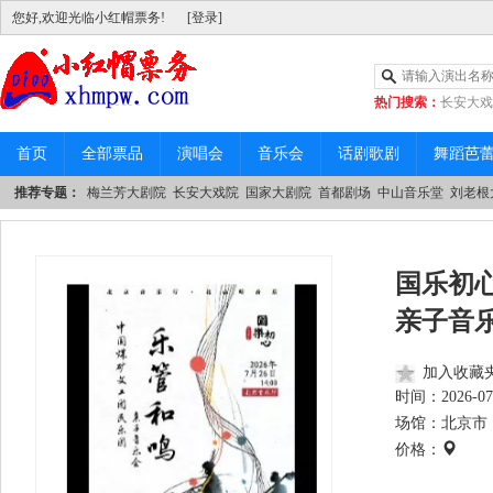
您好,欢迎光临小红帽票务!
[登录]
热门搜索：
长安大戏
|
中山音乐堂
首页
全部票品
演唱会
音乐会
话剧歌剧
舞蹈芭
推荐专题：
梅兰芳大剧院
长安大戏院
国家大剧院
首都剧场
中山音乐堂
刘老根
国乐初
亲子音
加入收藏
时间：
2026-07
场馆：北京市 
价格：