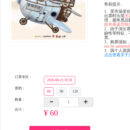
售前提示 :
1、受市场变
出票时出现
无
理，最终票品
款并承诺尽快
2、由于演出
缺性等特征，
票。
3、购票须知
not be admitted
3、因个人原
点击查看关于
订票专区：
2026-08-23 19:30
票档：
60
90
120
数量：
合计：
¥ 60