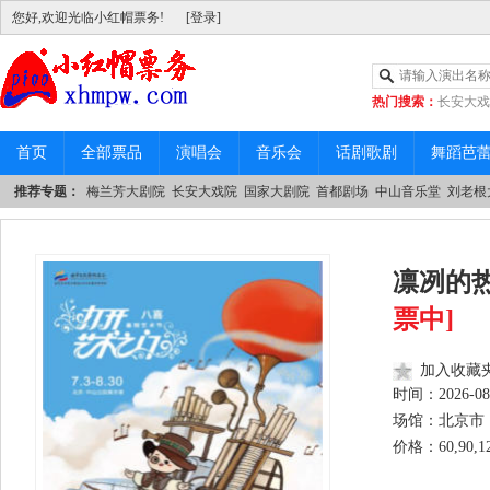
您好,欢迎光临小红帽票务!
[登录]
热门搜索：
长安大戏
|
中山音乐堂
首页
全部票品
演唱会
音乐会
话剧歌剧
舞蹈芭
推荐专题：
梅兰芳大剧院
长安大戏院
国家大剧院
首都剧场
中山音乐堂
刘老根
凛冽的
票中]
加入收藏
时间：
2026-08
场馆：北京市 
价格：60,90,1