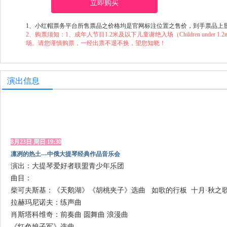
立即购买
1、小红帽票务平台所售票品之价格均是官网标注位置之售价，到手票品上
2、购票须知：1、成年人节目1.2米及以下儿童谢绝入场（Children under 1.2m will not
场。请您谨慎购票，一经出票不退不换，望您知晓！
演出信息
8月23日 周日 19:30
凛冽的热土—中俄大提琴经典作品音乐会
演出：大提琴爱好者联盟青少年乐团
曲目：
柴可夫斯基：《天鹅湖》《胡桃夹子》选曲
如歌的行板 十月·秋之
拉赫玛尼诺夫：练声曲
肖斯塔科维奇：前奏曲 圆舞曲 浪漫曲
《红色娘子军》选曲