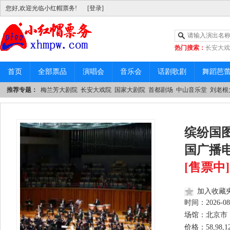
您好,欢迎光临小红帽票务!
[登录]
热门搜索：
长安大戏
|
中山音乐堂
首页
全部票品
演唱会
音乐会
话剧歌剧
舞蹈芭
推荐专题：
梅兰芳大剧院
长安大戏院
国家大剧院
首都剧场
中山音乐堂
刘老根
缤纷国图
国广播
[售票中]
加入收藏
时间：
2026-08
场馆：北京市 
价格：58,98,12