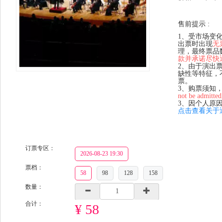
售前提示 :
1、受市场变
出票时出现
无
理，最终票品
款并承诺尽快
2、由于演出
缺性等特征，
票。
3、购票须知
not be admitted
3、因个人原
点击查看关于
订票专区：
2026-08-23 19:30
票档：
58
98
128
158
数量：
合计：
¥ 58