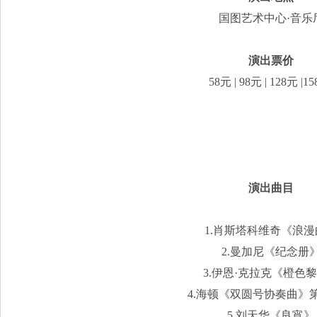
国图艺术中心·音乐
演出票价
58元 | 98元 | 128元 |1
演出曲目
1.肖斯塔科维奇《浪
2.曼加尼《纪念册
3.伊恩·克拉克《橙色
4.海顿《双圆号协奏曲》
5.刘天华《良宵》