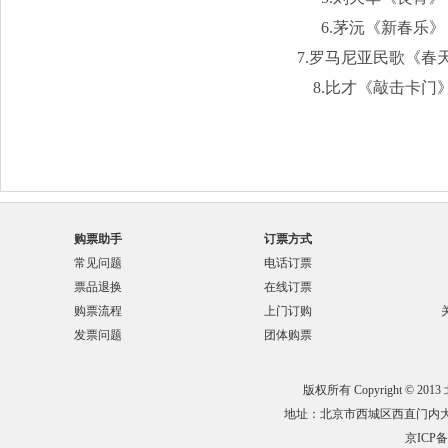
6.茅沅《新春乐》
7.罗马尼亚民歌《春
8.比才《敲击卡门
购票助手
订票方式
常见问题
电话订票
票品退换
在线订票
购票流程
上门订购
发票问题
团体购票
版权所有 Copyright © 201
地址：北京市西城区西直门内大街132
京ICP备0