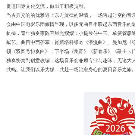
促进国际文化交流，做出了积极贡献。
当古典交响的优雅遇上东方旋律的温情，一场跨越时空的音
会由中国电影乐团倾情呈现，以多元曲目串联起东西音乐的魅
执棒，青年独奏家阵容星光熠熠：小提琴任中玉、单簧管彦
献艺。曲目中西荟萃：肖斯塔科维奇《浪漫曲》、曼加尼《
顿《双圆号协奏曲》；下半场《良宵》《新春乐》《敲击卡
独奏协奏到创意改编，这场音乐会兼顾专业与趣味，无论大
共鸣。让我们以乐为媒，共赴一场治愈身心的夏日音乐之旅