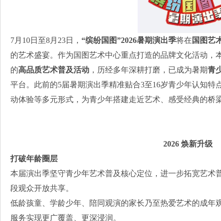
7月10日至8月23日，
“
缤纷国图”2026暑期演出季
将在
国图艺
的艺术盛宴。作为国图艺术中心重点打造的品牌文化活动，
的
高品质艺术普及活动
，历经多年深耕打磨，已成为暑期
青
平台。此前的5届暑期演出季精准贴合3至16岁青少年认知
动体验等多元形式，为青少年搭建走近艺术、感受经典的桥
2026
焕新升级
打破年龄圈层
本届演出季坚守青少年艺术普及核心定位，进一步拓宽艺术
段观众开放共享。
低龄孩童、学龄少年、陪同观演的家长乃至热爱艺术的成年
服务实现更广覆盖、更深浸润。