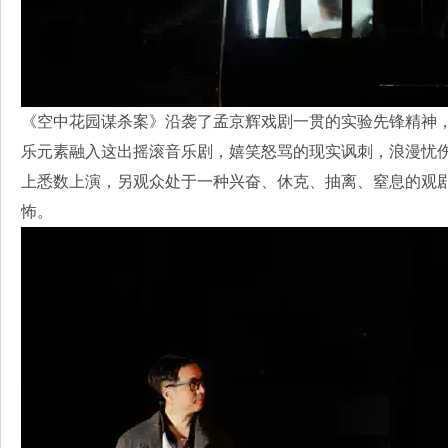
《空中花园谋杀案》沿袭了孟京辉戏剧一贯的实验先锋精神，
乐元素融入这出摇滚音乐剧，嬉笑怒骂的现实讽刺，浪漫忧
上悉数上演，另观众处于一种兴奋、休克、抽离、窒息的观
怖。