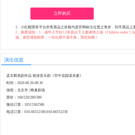
立即购买
1、小红帽票务平台所售票品之价格均是官网标注位置之售价，到手票品上
2、购票须知：1、成年人节目1.2米及以下儿童谢绝入场（Children under 1.2m will not
场。请您谨慎购票，一经出票不退不换，望您知晓！
演出信息
孟京辉戏剧作品 摇滚音乐剧《空中花园谋杀案》
时间：2026.08.20-08.30
场馆：北京市 | 蜂巢剧场
票价：160/220/280/380
微信订票：18515362586
电话订票：010-66552100,010-66552258