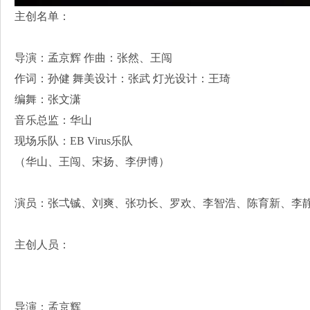
主创名单：
导演：孟京辉 作曲：张然、王闯
作词：孙健 舞美设计：张武 灯光设计：王琦
编舞：张文潇
音乐总监：华山
现场乐队：EB Virus乐队
（华山、王闯、宋扬、李伊博）
演员：张弌铖、刘爽、张功长、罗欢、李智浩、陈育新、李
主创人员：
导演：孟京辉