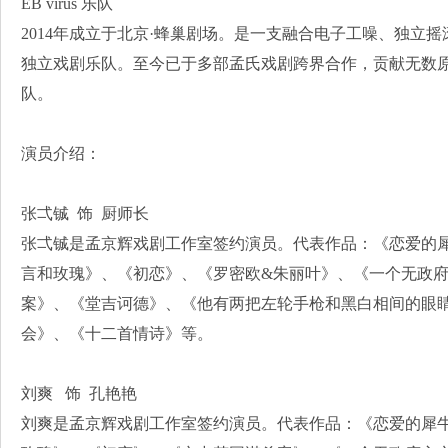
EB virus 乐队
2014年成立于北京·蜂巢剧场。是一支融合电子工噪、独立
独立戏剧乐队。至今已于多部孟氏戏剧跨界合作，贡献无数
队。
演员介绍：
张弌铖 饰 厨师长
张弌铖是孟京辉戏剧工作室签约演员。代表作品：《恋爱的
言和玫瑰》、《初恋》、《罗密欧&朱丽叶》、《一个无政
案》、《堂吉诃德》、《他有两把左轮手枪和黑白相间的眼
会》、《十二首情诗》等。
刘爽 饰 孔艳艳
刘爽是孟京辉戏剧工作室签约演员。代表作品：《恋爱的犀