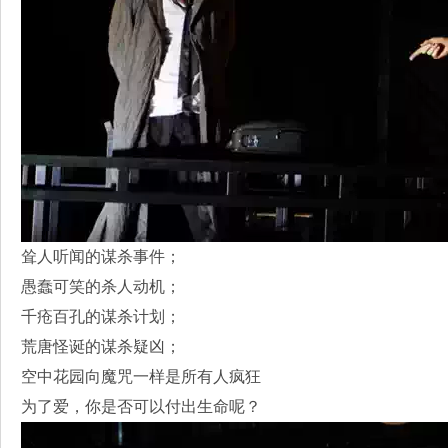
耸人听闻的谋杀事件；
愚蠢可笑的杀人动机；
千疮百孔的谋杀计划；
荒唐怪诞的谋杀疑凶；
空中花园向魔咒一样是所有人疯狂
为了爱，你是否可以付出生命呢？