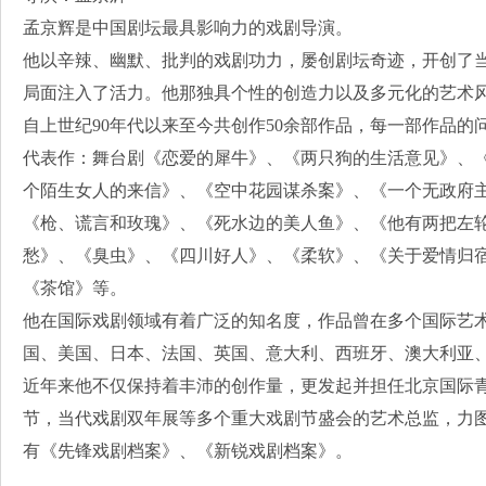
孟京辉是中国剧坛最具影响力的戏剧导演。
他以辛辣、幽默、批判的戏剧功力，屡创剧坛奇迹，开创了
局面注入了活力。他那独具个性的创造力以及多元化的艺术
自上世纪90年代以来至今共创作50余部作品，每一部作品的
代表作：舞台剧《恋爱的犀牛》、《两只狗的生活意见》、
个陌生女人的来信》、《空中花园谋杀案》、《一个无政府主
《枪、谎言和玫瑰》、《死水边的美人鱼》、《他有两把左
愁》、《臭虫》、《四川好人》、《柔软》、《关于爱情归
《茶馆》等。
他在国际戏剧领域有着广泛的知名度，作品曾在多个国际艺
国、美国、日本、法国、英国、意大利、西班牙、澳大利亚
近年来他不仅保持着丰沛的创作量，更发起并担任北京国际
节，当代戏剧双年展等多个重大戏剧节盛会的艺术总监，力
有《先锋戏剧档案》、《新锐戏剧档案》。