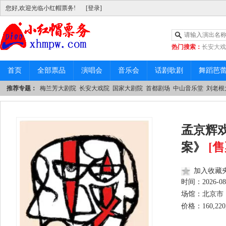
您好,欢迎光临小红帽票务!
[登录]
热门搜索：
长安大戏
|
中山音乐堂
首页
全部票品
演唱会
音乐会
话剧歌剧
舞蹈芭
推荐专题：
梅兰芳大剧院
长安大戏院
国家大剧院
首都剧场
中山音乐堂
刘老根
孟京辉
案》
[
加入收藏
时间：
2026-08
场馆：北京市 
价格：160,220,