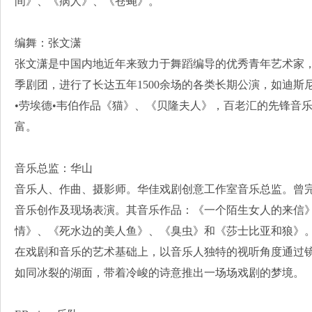
间》、《病人》、《苍蝇》。
编舞：张文潇
张文潇是中国内地近年来致力于舞蹈编导的优秀青年艺术家，
季剧团，进行了长达五年1500余场的各类长期公演，如迪
•劳埃德•韦伯作品《猫》、《贝隆夫人》，百老汇的先锋音
富。
音乐总监：华山
音乐人、作曲、摄影师。华佳戏剧创意工作室音乐总监。曾
音乐创作及现场表演。其音乐作品：《一个陌生女人的来信
情》、《死水边的美人鱼》、《臭虫》和《莎士比亚和狼》
在戏剧和音乐的艺术基础上，以音乐人独特的视听角度通过
如同冰裂的湖面，带着冷峻的诗意推出一场场戏剧的梦境。