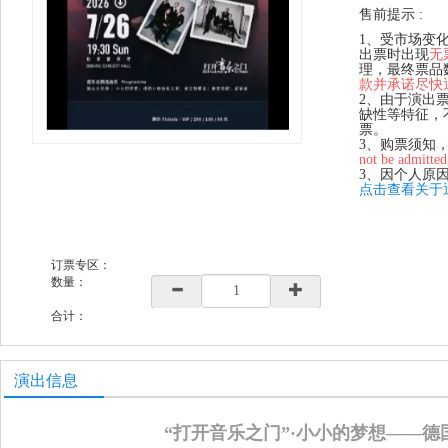
售前提示 :
1、受市场变
出票时出现
无
理，最终票品
款并承诺尽快
2、由于演出
缺性等特征，
票。
3、购票须知
not be admitted
3、因个人原
点击查看关于
订票专区：
数量：
合计：
演出信息
“打开音乐之门”·小小的梦想
——
德