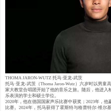
THOMA JARON-WUTZ 托马·亚龙-武茨
托马·亚龙-武茨（Thoma Jaron-Wutz）六岁
家大教堂合唱团开始了他的音乐之旅。随后，他进入
乐表演的学士和硕士学位。
2020年，他在德国国家声乐比赛中获奖；2023年
比赛。2024年，托马获得了霍斯特与格蕾特尔·维