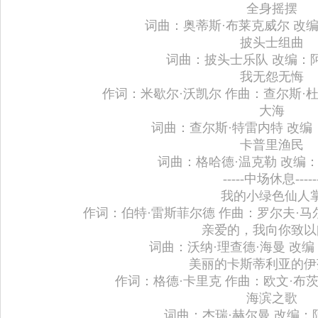
全身摇摆
词曲：奥蒂斯·布莱克威尔 改
披头士组曲
词曲：披头士乐队 改编：
我无怨无悔
作词：米歇尔·沃凯尔 作曲：查尔斯·杜
大海
词曲：查尔斯·特雷内特 改编
卡普里渔民
词曲：格哈德·温克勒 改编：
-----中场休息-----
我的小绿色仙人
作词：伯特·雷斯菲尔德 作曲：罗尔夫·马
亲爱的，我向你致以
词曲：沃纳·理查德·海曼 改编
美丽的卡斯蒂利亚的伊
作词：格德·卡里克 作曲：欧文·布茨
海滨之歌
词曲：杰瑞·赫尔曼 改编：