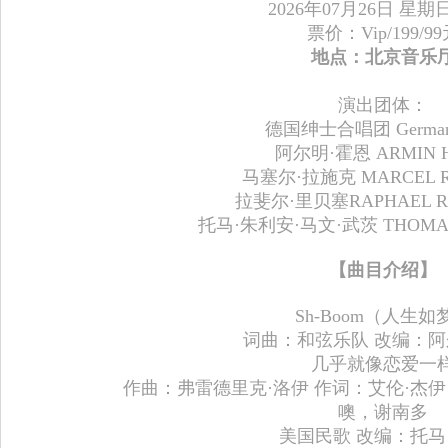
2026年07月26日 星期日 
票价：Vip/199/9
地点：北京音乐
演出团体：
德国绅士合唱团 German 
阿尔明·霍恩 ARMIN 
马塞尔·拉施克 MARCEL R
拉斐尔·里贝塞RAPHAEL RI
托马·朱利安·马文·武茨 THOMA 
【曲目介绍】
Sh-Boom（人生如
词曲：和弦乐队 改编：阿
几乎就像恋爱一
作曲：弗雷德里克·洛伊 作词：艾伦·杰伊
噢，谢南多
美国民歌 改编：托马