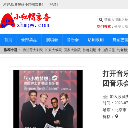
您好,欢迎光临小红帽票务!
[登录]
热门搜索：
长安大戏
|
中山音乐堂
首页
全部票品
演唱会
音乐会
话剧歌剧
舞蹈芭
推荐专题：
梅兰芳大剧院
长安大戏院
国家大剧院
首都剧场
中山音乐堂
刘老根
打开音
团音乐
加入收藏
时间：
2026-07
场馆：北京市 
价格：