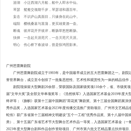
游湖
小泛西湖六月船，船中人即水中仙。
琴瑟
鸳鸯交颈期千岁，琴瑟谐和愿百年。
妄念
不识庐山真面目，只缘身在此山中。
端阳
樱桃桑葚与菖蒲，更买雄黄酒一壶。
断魂
彼岸花开开彼岸，断肠草愁愁断肠。
抉择
一念起天涯咫尺，一念灭咫尺天涯。
明心
伤心桥下春波绿，曾是惊鸿照影来。
广州芭蕾舞剧院
广州芭蕾舞剧院成立于1993年，是中国最早成立的五大芭蕾舞团之一。剧院
誉世界舞台，成立至今创排了一批集思想性、艺术性和观赏性为一体的精品佳作
剧院现保留大型舞剧20余部，荣获国际及国家级奖项110余个，省、市级奖项
届“文华大奖”及全部文华单项奖等；《浩然铁军》入选国家艺术基金2019年度大
终评等；《旗帜》获第十三届中国舞蹈“荷花奖”舞剧奖、第十三届全国舞蹈展演
秀作品奖，入选国家艺术基金2023年度传播交流推广资助项目、广州市文艺精品
蛇传》获广东省第十三届精神文明建设“五个一工程”优秀作品奖、第十八届中国
类）、第十五届广东省艺术节大型舞台艺术作品一等奖，入选国家艺术基金（一般
2023年度大型舞台剧和作品创作资助项目、广州市第六批文艺精品重点扶持项目