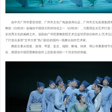
由中共广州市委宣传部、广州市文化广电旅游局出品，广州市文化发展集团
舞剧《白蛇传》改编自中国四大民间传说之一《白蛇传》，力图用足尖艺术打造一
史优秀文化的巅峰之作。该剧由广州芭蕾舞剧院艺术总监邹罡担任制作人/艺术总
了打造出多部“文华大奖”热门剧目的国内一线舞台创作艺术家。
舞剧主要从惊蛰、游湖、琴瑟、妄念、端阳、断魂、抉择、明心等重要情节
化，期望在中国芭蕾舞剧创作上悲剧喜演的一个历史性的突破。