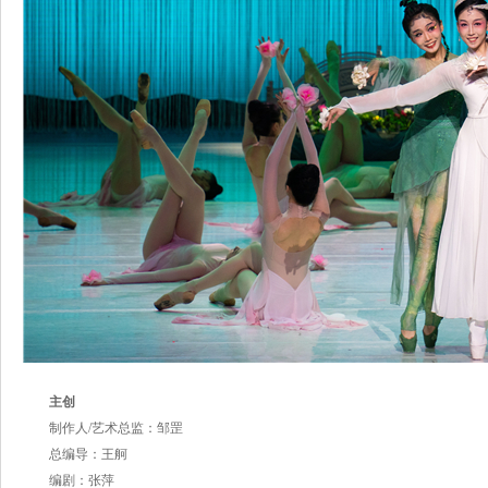
主创
制作人/艺术总监：邹罡
总编导：王舸
编剧：张萍