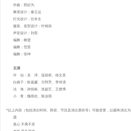
作曲：郭好为
舞美设计：秦立运
灯光设计：任冬生
服装、造型设计：叶锦添
声音设计：刘奕
编舞：柳雯
编舞：范雷
编舞：张珅
主演
许
仙：吴
泽、寇祖权、徐文圣
白娘子：欧嘉媛、方阿芳、李绮清
法
海：孙悦栋、张超艺、王楚博
小
青：魏雨欣、陈泳雨
*以上内容（包括演出时间、阵容、节目及演出票价等）可能变更，以最终演出为
愿
真心 不离不弃