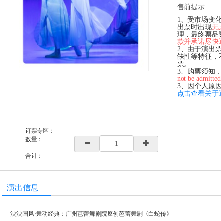
售前提示 :
1、受市场变
出票时出现
无
理，最终票品
款并承诺尽快
2、由于演出
缺性等特征，
票。
3、购票须知
not be admitted
3、因个人原
点击查看关于
订票专区：
数量：
合计：
演出信息
泱泱国风·舞动经典：广州芭蕾舞剧院原创芭蕾舞剧《白蛇传》