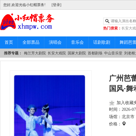
您好,欢迎光临小红帽票务!
[登录]
热门搜索：
长安大戏
|
中山音乐堂
首页
全部票品
演唱会
音乐会
话剧歌剧
舞蹈芭
推荐专题：
梅兰芳大剧院
长安大戏院
国家大剧院
首都剧场
中山音乐堂
刘老根
广州芭
国风·
加入收藏
时间：
2026-07
场馆：北京市 
价格：