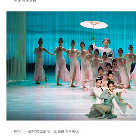
本性 莫失莫移
惊蛰
一鼓轻雷惊蛰后，细筛微雨落梅天。