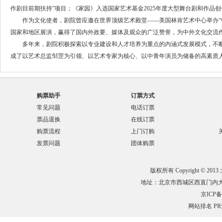
作剧目前期扶持”项目；《家园》入选国家艺术基金2025年度大型舞台剧和作品
作为文化使者，剧院曾应邀在世界顶级艺术殿堂——美国林肯艺术中心举办“中
国家和地区展演，赢得了国内外政要、媒体及观众的广泛赞誉，为中外文化交流
多年来，剧院积极探索以专业建设和人才培养为重点的内涵式发展模式，不断
成了以艺术总监邹罡为引领、以艺术专家为核心、以中青年演员为储备的高素质
购票助手
订票方式
常见问题
电话订票
票品退换
在线订票
购票流程
上门订购
发票问题
团体购票
版权所有 Copyright © 201
地址：北京市西城区西直门内大街132
京ICP备0
网站排名
P