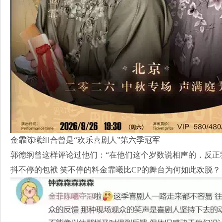
金霏陈曦组合曾是“欢乐喜剧人”第六季冠军
郭德纲曾这样评论过他们：“在他们这个岁数说相声的，反正
抖不停的包袱 笑不停的料金霏曦比CP的舞台为何如此欢脱？