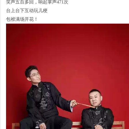
笑声五百多回，响起掌声471次
台上台下互动玩儿梗
包袱满场开花！