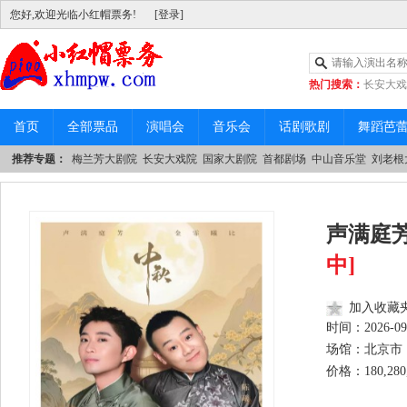
您好,欢迎光临小红帽票务!
[登录]
热门搜索：
长安大戏
|
中山音乐堂
首页
全部票品
演唱会
音乐会
话剧歌剧
舞蹈芭
推荐专题：
梅兰芳大剧院
长安大戏院
国家大剧院
首都剧场
中山音乐堂
刘老根
声满庭芳
中]
加入收藏
时间：
2026-09
场馆：北京市 
价格：180,280,3