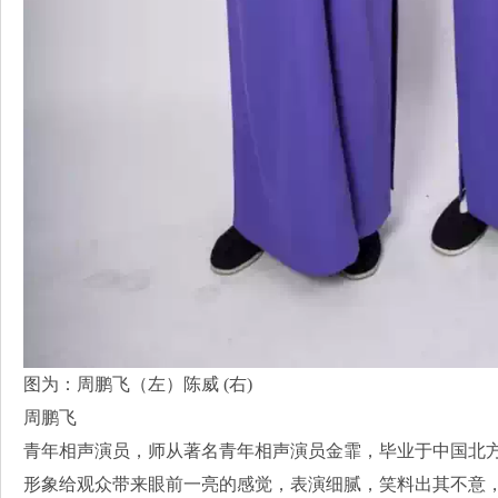
图为：周鹏飞（左）陈威 (右)
周鹏飞
青年相声演员，师从著名青年相声演员金霏，毕业于中国北
形象给观众带来眼前一亮的感觉，表演细腻，笑料出其不意