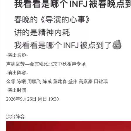
-演出名称-
声满庭芳—金霏曦比北京中秋相声专场
-演出阵容-
金霏 陈曦 周鹏飞 陈威 董建春 盛伟 高嘉豪 田锦瑞
-演出时间-
2026年9月26日 周日 19:30
演出阵容