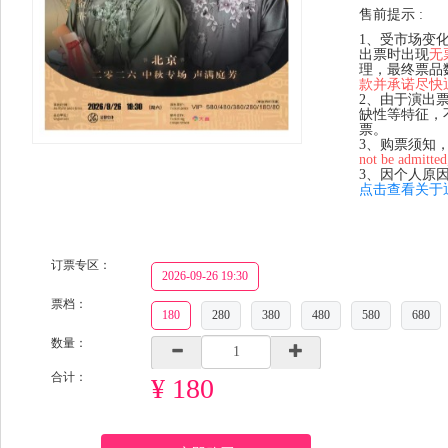
售前提示 :
1、受市场变
出票时出现
无
理，最终票品
款并承诺尽快
2、由于演出
缺性等特征，
票。
3、购票须知
not be admitted
3、因个人原
点击查看关于
订票专区：
2026-09-26 19:30
票档：
180
280
380
480
580
680
数量：
合计：
¥ 180