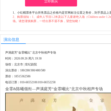
立即购买
1、小红帽票务平台所售票品之价格均是官网标注位置之售价，到手票品上
2、购票须知：1、成年人节目1.2米及以下儿童谢绝入场（Children under 1.2m will not
场。请您谨慎购票，一经出票不退不换，望您知晓！
演出信息
声满庭芳“金霏曦比” 北京中秋相声专场
时间：2026.09.26 周六 19:30
场馆：北京市 | 世纪剧院
演出票价：180/280/380/480/580
票价：18515362586
电话订票：010-66552100.010-66552258
金霏&陈曦领衔—声满庭芳“金霏曦比”北京中秋相声专场