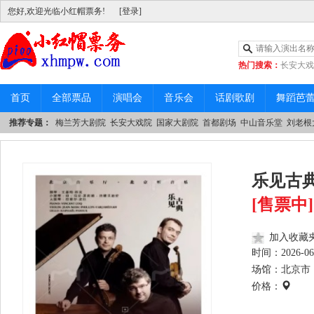
您好,欢迎光临小红帽票务!
[登录]
热门搜索：
长安大戏
|
中山音乐堂
首页
全部票品
演唱会
音乐会
话剧歌剧
舞蹈芭
推荐专题：
梅兰芳大剧院
长安大戏院
国家大剧院
首都剧场
中山音乐堂
刘老根
乐见古典
[售票中]
加入收藏
时间：
2026-06
场馆：北京市 
价格：