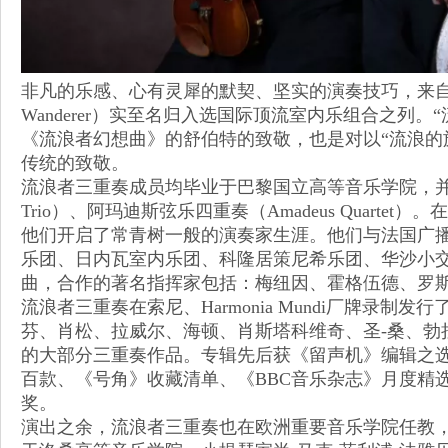
非凡的乐感、心有灵犀的默契、坚实的演奏技巧，来自法
Wanderer）实至名归入选国际顶流室内乐组合之列
《流浪者幻想曲》的舒伯特的致敬，也是对以“流浪的
传统的致敬。
流浪者三重奏成员均毕业于巴黎国立高等音乐学院，并师从美
Trio）、阿玛迪斯弦乐四重奏（Amadeus Quartet
他们开启了常青树一般的演奏家生涯。他们与法国广
乐团、日内瓦室内乐团、科隆居策尼希乐团、华沙小
曲，合作的著名指挥家包括：梅纽因、霍格伍德、罗斯
流浪者三重奏在索尼、Harmonia Mundi厂牌录制
芬、肖松、拉威尔、海顿、肖斯塔科维奇、圣-桑、勃
的大部分三重奏作品。专辑先后获《留声机》编辑之
百款、《号角》收藏清单、《BBC音乐杂志》月度精
奖。
演出之余，流浪者三重奏也在欧洲重要音乐学院任教，钢