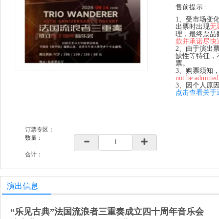
售前提示 :
1、受市场变
出票时出现
无
理，最终票品
款并承诺尽快
2、由于演出
缺性等特征，
票。
3、购票须知
not be admitted
3、因个人原
点击查看关于
订票专区：
数量：
合计：
演出信息
“乐见古典”法国流浪者三重奏成立四十周年音乐会