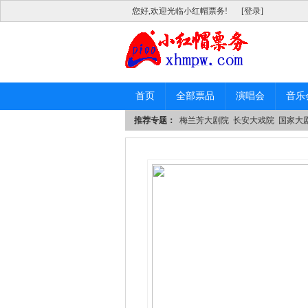
您好,欢迎光临小红帽票务!
[登录]
首页
全部票品
演唱会
音乐
推荐专题：
梅兰芳大剧院
长安大戏院
国家大