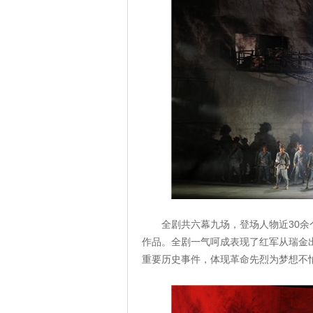
全剧共六幕九场，登场人物近30
作品。全剧一气呵成表现了红军从瑞金
重要历史事件，体现革命先烈为梦想