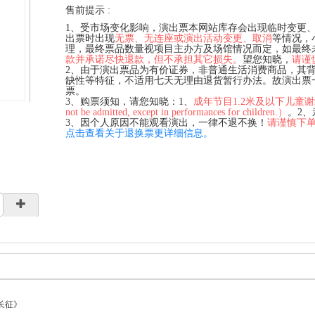
售前提示 :
1、受市场变化影响，演出票本网站库存会出现临时变更
出票时出现
无票、无连座或演出活动变更、取消
等情况，
理，最终票品数量视项目主办方及场馆情况而定，如最终
款并承诺尽快退款，但不承担其它损失。
望您知晓，
请谨
2、由于演出票品为有价证券，非普通生活消费商品，其
缺性等特征，不适用七天无理由退货暂行办法。故演出票
票。
3、购票须知，请您知晓：1、
成年节目1.2米及以下儿童谢绝入场（C
not be admitted, except in performances for children.）
。2
3、因个人原因不能观看演出，一律不退不换！
请谨慎下
点击查看关于退换票更详细信息。
长征》