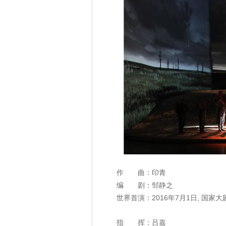
作
曲：印青
编
剧：邹静之
世界首演：2016年7月1日, 国家
指 挥：吕嘉