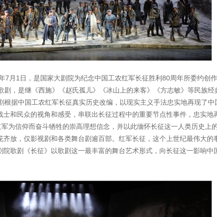
6年7月1日，是国家大剧院为纪念中国工农红军长征胜利80周年所委约创
部歌剧，是继《西施》《赵氏孤儿》《冰山上的来客》《方志敏》等民族经
本剧根据中国工农红军长征真实历史改编，以现实主义手法忠实地再现了中
战士和民众的视角和感受，串联出长征过程中的重要节点性事件，忠实地
农红军为信仰而奋斗牺牲的崇高理想信念，并以此缅怀长征这一人类历史上
花齐放，仅影视剧和各类舞台剧逾百部。红军长征，这个上世纪最伟大的
剧院歌剧《长征》以歌剧这一最丰富的舞台艺术形式，向长征这一影响中