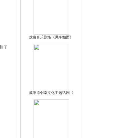
戏曲音乐剧场《见字如面》
胜了
咸阳原创秦文化主题话剧《