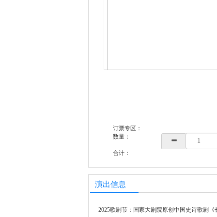
订票专区：
数量：
合计：
演出信息
2025歌剧节：国家大剧院原创中国史诗歌剧《