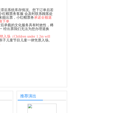
、滞后系统库存情况。您下订单后若
小红帽票务客服 会及时联系顾客处
未能出票，小红帽票务
承诺全额退
慎下单
背后承载的文化服务具有时效性，稀
一 经出票我们无法为您办理退换
hildren under 1.2m will
、亲子儿童节目儿童一律凭票入场。
单
推荐演出