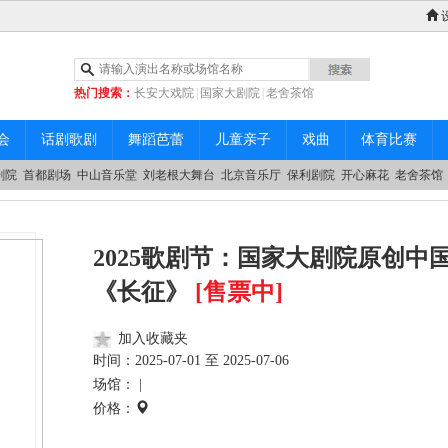
热门搜索：
长安大戏院
|
国家大剧院
|
老舍茶馆
|
中山音乐堂
会
话剧歌剧
舞蹈芭蕾
儿童亲子
戏曲
体育比赛
剧院
首都剧场
中山音乐堂
刘老根大舞台
北京音乐厅
保利剧院
开心麻花
老舍茶馆
2025歌剧节：国家大剧院原创中
《长征》
[售票中]
加入收藏夹
时间：
2025-07-01 至 2025-07-06
场馆： |
价格：