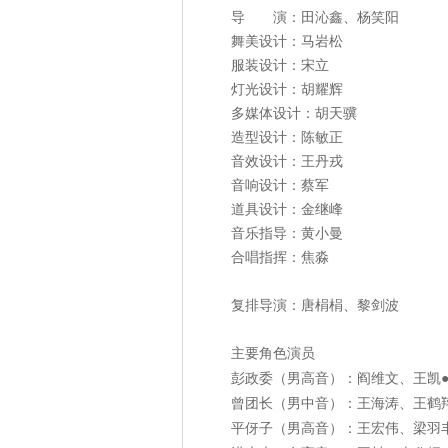
导 演：田沁鑫、杨笑阳
舞美设计：马岩松
服装设计：宋立
灯光设计：胡耀辉
多媒体设计：胡天骥
造型设计：陈敏正
音效设计：王丹戎
音响设计：蔡军
道具设计：金继峰
音乐指导：黄小曼
合唱指挥：焦淼
复排导演：唐梋梋、黎剑波
主要角色演员
彭政委（男高音）：阎维文、王凯
曾团长（男中音）：王海涛、王鹤
平伢子（男高音）：王宏伟、梁羽