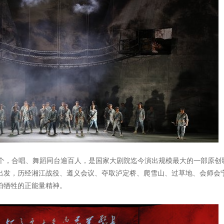
余个，合唱、舞蹈同台逾百人，是国家大剧院迄今演出规模最大的一部原创
出发，历经湘江战役、遵义会议、夺取泸定桥、爬雪山、过草地、会师会
不怕牺牲的正能量精神。