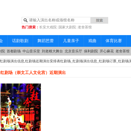
热门搜索：
长安大戏院
|
国家大剧院
|
老舍茶馆
|
中山音乐堂
会
话剧歌剧
舞蹈芭蕾
儿童亲子
戏曲
体育比赛
剧院
首都剧场
中山音乐堂
刘老根大舞台
北京音乐厅
保利剧院
开心麻花
老舍茶馆
26红剧场演出信息,红剧场近期演出安排表红剧场_红剧场演出信息_红剧场订票_红剧场
红剧场（崇文工人文化宫）近期演出