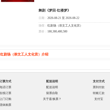
舞剧《梦回·红楼梦》
日期：
2026-08-21 至 2026-08-22
场馆：
红剧场（崇文工人文化宫）
票价：
180,380,480,580
红剧场（崇文工人文化宫）介绍
订票方式
配送说明
支付方式
电话订票
配送说明
票到付款
在线订票
留票自取
转账汇款
上门订购
关于退/换票？
支付宝
团体购票