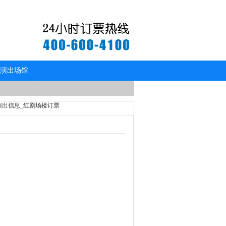
演出场馆
演出信息_红剧场楼订票