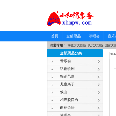
首页
全部票品
演唱会
音乐
推荐专题：
梅兰芳大剧院
长安大戏院
国家大
全部票品分类
20
音乐会
话剧歌剧
舞蹈芭蕾
儿童亲子
戏曲
相声脱口秀
曲苑杂坛
演唱会