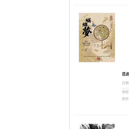
昆
日期
场馆
票价