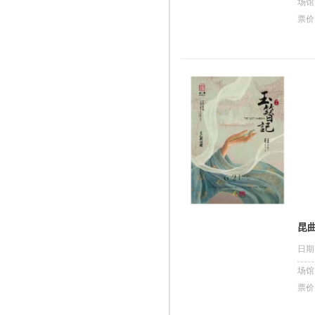
场馆
票价
昆
日期
场馆
票价