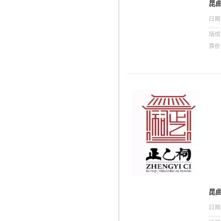
昆
日期
场馆
票价
昆
日期