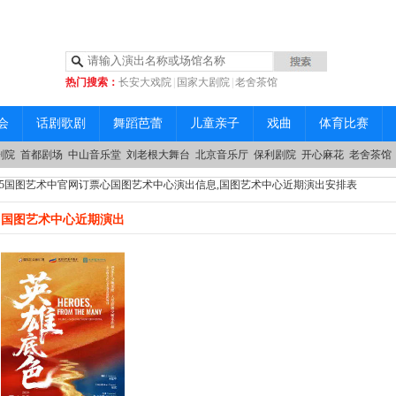
热门搜索：
长安大戏院
|
国家大剧院
|
老舍茶馆
|
中山音乐堂
会
话剧歌剧
舞蹈芭蕾
儿童亲子
戏曲
体育比赛
剧院
首都剧场
中山音乐堂
刘老根大舞台
北京音乐厅
保利剧院
开心麻花
老舍茶馆
265国图艺术中官网订票心国图艺术中心演出信息,国图艺术中心近期演出安排表
国图艺术中心近期演出