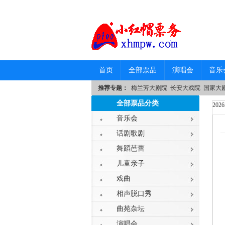
首页
全部票品
演唱会
音乐
推荐专题：
梅兰芳大剧院
长安大戏院
国家大
全部票品分类
20
音乐会
话剧歌剧
舞蹈芭蕾
儿童亲子
戏曲
相声脱口秀
曲苑杂坛
演唱会