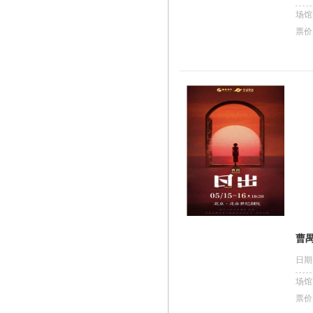
场馆
票价
曹
日期
场馆
票价