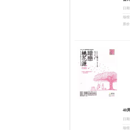
日期
场馆
票价
4
日期
场馆