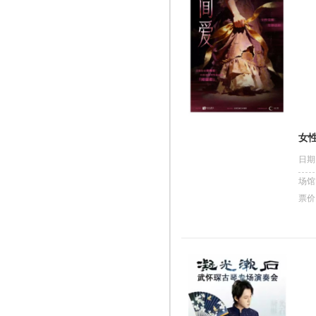
女
日期
场馆
票价