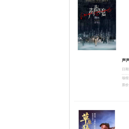
声
日期
场馆
票价