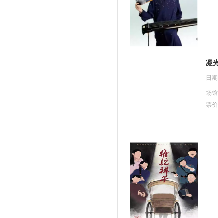
凝
日期
场馆
票价