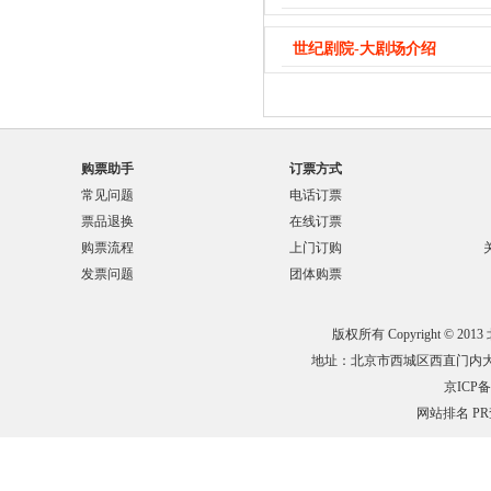
世纪剧院-大剧场介绍
购票助手
订票方式
常见问题
电话订票
票品退换
在线订票
购票流程
上门订购
发票问题
团体购票
版权所有 Copyright © 201
地址：北京市西城区西直门内大街132
京ICP备0
网站排名
P