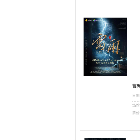
曹
日期
场馆
票价