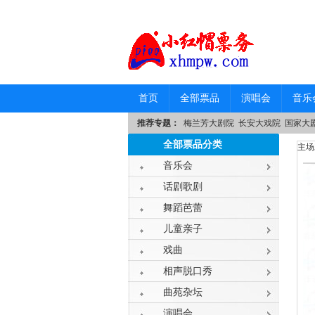
首页
全部票品
演唱会
音乐
推荐专题：
梅兰芳大剧院
长安大戏院
国家大
全部票品分类
主场
音乐会
话剧歌剧
舞蹈芭蕾
儿童亲子
戏曲
相声脱口秀
曲苑杂坛
演唱会