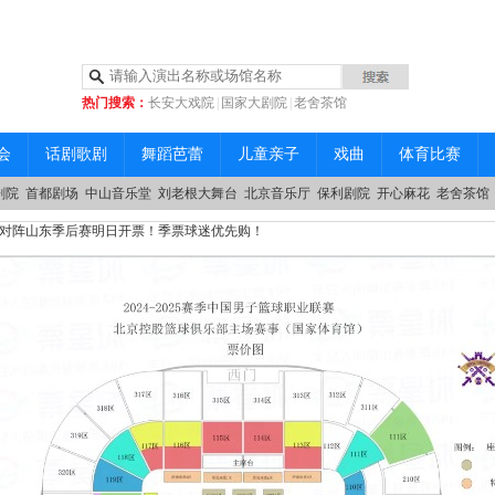
热门搜索：
长安大戏院
|
国家大剧院
|
老舍茶馆
|
中山音乐堂
会
话剧歌剧
舞蹈芭蕾
儿童亲子
戏曲
体育比赛
剧院
首都剧场
中山音乐堂
刘老根大舞台
北京音乐厅
保利剧院
开心麻花
老舍茶馆
对阵山东季后赛明日开票！季票球迷优先购！