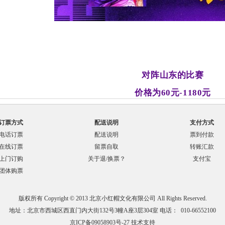
对阵山东的比赛
价格为60元-1180元
订票方式
配送说明
支付方式
电话订票
配送说明
票到付款
在线订票
留票自取
转账汇款
上门订购
关于退/换票？
支付宝
团体购票
版权所有 Copyright © 2013 北京小红帽文化有限公司 All Rights Reserved.
地址：北京市西城区西直门内大街132号3幢A座3层304室 电话： 010-66552100
京ICP备09058903号-27
技术支持