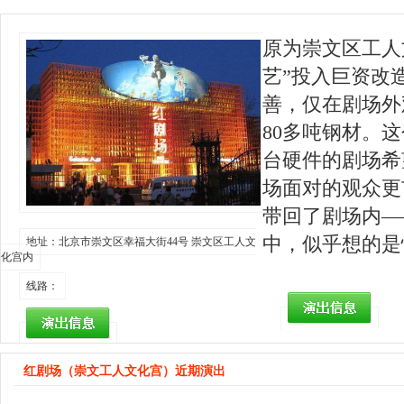
原为崇文区工人
艺”投入巨资改
善，仅在剧场外
80多吨钢材。
台硬件的剧场希
场面对的观众更
带回了剧场内—
中，似乎想的是
地址：北京市崇文区幸福大街44号 崇文区工人文
化宫内
线路：
红剧场（崇文工人文化宫）近期演出