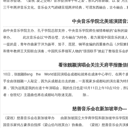
响音乐会场。 《梁祝 .愛之交响》音乐会演绎千年之爱，形式内容新颖、以“爱”
三千年两岸音乐文化。音乐会大气磅礴呈现两岸经典，可谓东西融合，古今融合，雅俗
中央音乐学院北美巡演团音
由中央音乐学院主办、孔子学院总部支持，中央音乐学院师生倾情奉献的“金秋的旋
举办。 此次音乐会以“中西合璧、古今融合”为特色，着力展现中国音乐的迷人
一提的是，青年作曲家于洋为扬琴、笛子、琵琶、钢琴改编的四重奏作品《夕阳箫
和青年教师王天阳联合演奏，中国民乐界领军人物的“强强联手”掀起了整场音乐会的最
看张靓颖演唱会关注天府早报微信
10日，张靓颖Bang the World巡回演唱会成都站就将在成体中心举行。在
乎全由张靓颖一人敲定，因为从成都走出去的她，一直视家乡成都站的演出最为特
果，“因为这既是我的出道十年演唱会，我的生日也是10月11日上午10点10分，
者：创世纪》主题曲也将在成都站与歌迷见面。 除...
慈善音乐会在新加坡举办--
《梁祝》慈善音乐会在新加坡举办 由新加坡国立大学商学院和新加坡华乐学院
国音乐家何占豪亲自指挥《梁山伯与祝英台》协奏曲。 《梁祝》慈善音乐会共演