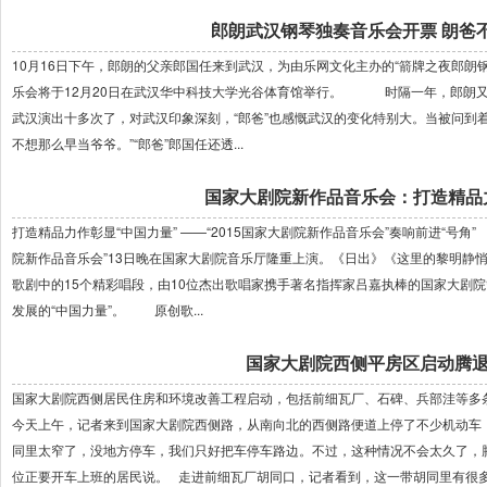
郎朗武汉钢琴独奏音乐会开票 朗爸
10月16日下午，郎朗的父亲郎国任来到武汉，为由乐网文化主办的“箭牌之夜郎朗
乐会将于12月20日在武汉华中科技大学光谷体育馆举行。 时隔一年，郎朗又
武汉演出十多次了，对武汉印象深刻，“郎爸”也感慨武汉的变化特别大。当被问到
不想那么早当爷爷。”“郎爸”郎国任还透...
国家大剧院新作品音乐会：打造精品
打造精品力作彰显“中国力量” ——“2015国家大剧院新作品音乐会”奏响前进“号
院新作品音乐会”13日晚在国家大剧院音乐厅隆重上演。《日出》《这里的黎明静
歌剧中的15个精彩唱段，由10位杰出歌唱家携手著名指挥家吕嘉执棒的国家大剧
发展的“中国力量”。 原创歌...
国家大剧院西侧平房区启动腾退
国家大剧院西侧居民住房和环境改善工程启动，包括前细瓦厂、石碑、兵部洼等多
今天上午，记者来到国家大剧院西侧路，从南向北的西侧路便道上停了不少机动车，
同里太窄了，没地方停车，我们只好把车停车路边。不过，这种情况不会太久了，
位正要开车上班的居民说。 走进前细瓦厂胡同口，记者看到，这一带胡同里有很多四